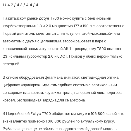
1
/ 4
2
/ 4
3
/ 4
4
/ 4
На китайском рынке Zotye T700 можно купить с бензиновыми
«турбочетверками» 1.8 и 2.0 мощностью 177 и 190 л.с. соответственно.
Первый двигатель сочетается с пятиступенчатой «механикой» или
автоматом с двумя сцеплениями, второй работает в паре с
классической восьмиступенчатой АКП. Трехрядному T800 положен
231-сильный турбомотор 2.0 и 6DCT. Привод у обеих версий только
передний.
В списке оборудования флагмана значатся: светодиодная оптика,
цифровая «приборка», мультимедийная система с вертикальным
сенсорным планшетом, круиз-контроль, панорамный люк, подогрев
кресел, беспроводная зарядка для смартфона.
В Поднебесной Zotye T700 обойдется минимум в 106 800 юаней, что
эквивалентно примерно 1 010 000 рублей по актуальному курсу.
Рублевая цена еще не объявлена, однако самой дорогой моделью