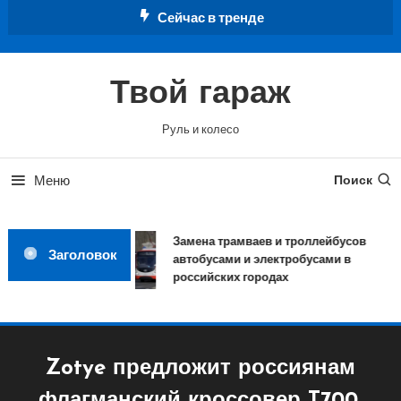
Перейти
Сейчас в тренде
к
содержимому
Твой гараж
Руль и колесо
Меню
Поиск
Замена трамваев и троллейбусов
Заголовок
автобусами и электробусами в
российских городах
Zotye предложит россиянам