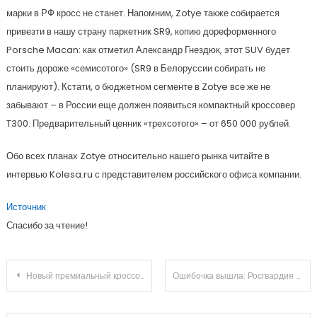
марки в РФ кросс не станет. Напомним, Zotye также собирается
привезти в нашу страну паркетник SR9, копию дореформенного
Porsche Macan: как отметил Александр Гнездюк, этот SUV будет
стоить дороже «семисотого» (SR9 в Белоруссии собирать не
планируют). Кстати, о бюджетном сегменте в Zotye все же не
забывают – в России еще должен появиться компактный кроссовер
T300. Предварительный ценник «трехсотого» – от 650 000 рублей.
Обо всех планах Zotye относительно нашего рынка читайте в
интервью Kolesa.ru с представителем российского офиса компании.
Источник
Спасибо за чтение!
Навигация
Новый премиальный кроссовер из Китая: «тележка» от Тойоты, в соперниках – BMW X5
Ошибочка вышла: Росгвардия не получит часть функций ГИБДД
по