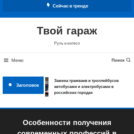
Перейти
Сейчас в тренде
к
содержимому
Твой гараж
Руль и колесо
Меню
Поиск
Замена трамваев и троллейбусов
Заголовок
автобусами и электробусами в
российских городах
Особенности получения