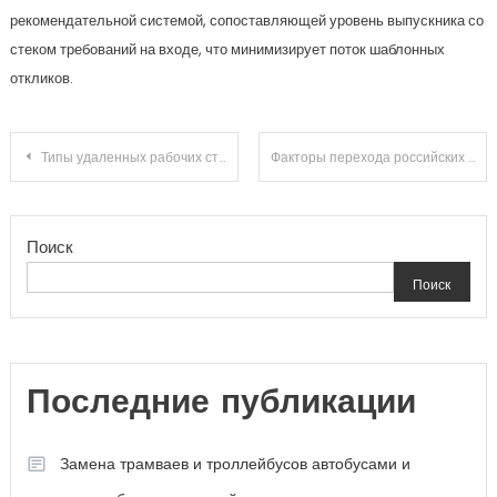
рекомендательной системой, сопоставляющей уровень выпускника со
стеком требований на входе, что минимизирует поток шаблонных
откликов.
Навигация
Типы удаленных рабочих столов и их особенности
Факторы перехода российских городов на автобусы и электробусы вместо трамваев и троллейбусов в 2025 году
по
Поиск
записям
Поиск
Последние публикации
Замена трамваев и троллейбусов автобусами и