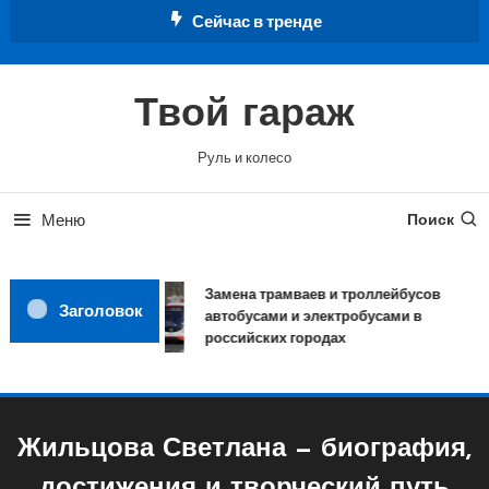
Перейти
Сейчас в тренде
к
содержимому
Твой гараж
Руль и колесо
Меню
Поиск
Замена трамваев и троллейбусов
Заголовок
автобусами и электробусами в
российских городах
Жильцова Светлана — биография,