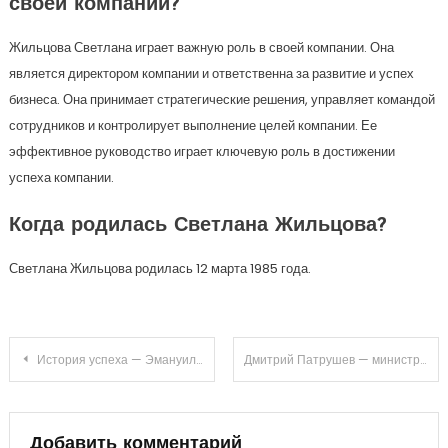
своей компании?
Жильцова Светлана играет важную роль в своей компании. Она
является директором компании и ответственна за развитие и успех
бизнеса. Она принимает стратегические решения, управляет командой
сотрудников и контролирует выполнение целей компании. Ее
эффективное руководство играет ключевую роль в достижении
успеха компании.
Когда родилась Светлана Жильцова?
Светлана Жильцова родилась 12 марта 1985 года.
Навигация
История успеха — Эмануил Виторган — исключительная музыкальная даровитость, талантливый актёр и непревзойденный художник своего времени
Дмитрий Патрушев — министр сельского хозяйства и его сын — подробная биография и достижения в политической карьере
по
Добавить комментарий