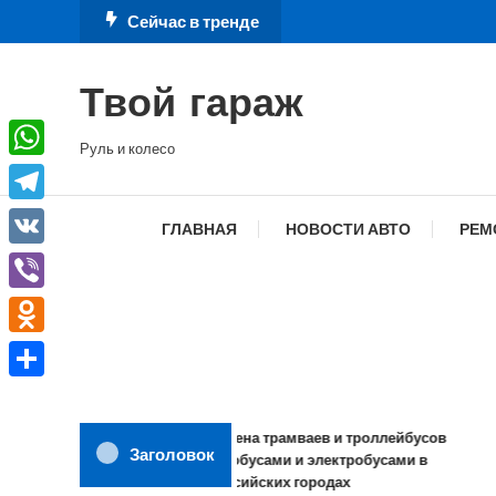
Перейти
Сейчас в тренде
к
содержимому
Твой гараж
Руль и колесо
WhatsApp
Telegram
ГЛАВНАЯ
НОВОСТИ АВТО
РЕМ
VK
Viber
Odnoklassniki
Отправить
Замена трамваев и троллейбусов
Заголовок
автобусами и электробусами в
российских городах