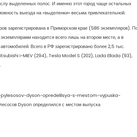
ислу выделенных полос. И именно этот город чаще остальных
можность выезда на «выделенки» весьма привлекательной.
ров зарегистрирована в Приморском крае (586 экземпляров). П
 экземплярами находится всего лишь на втором месте, а в
автомобилей. Всего в РФ зарегистрировано более 2,5 тыс.
itsubishi i-MiEV (294), Tesla Model S (202), Lada Ellada (93),
.
el-pylesosov-dyson-opredelilsya-s-mestom-vypuska-
лесосов Dyson определился с местом выпуска