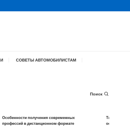
МИ
СОВЕТЫ АВТОМОБИЛИСТАМ
Поиск
бенности получения современных
Типы удаленных р
фессий в дистанционном формате
особенности