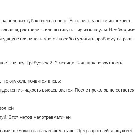
на половых губах очень опасно. Есть риск занести инфекцию.
разования, растворить или вытянуть жир из капсулы. Необходим
медицине появилось много способов удалить проблему на разн
ывает шишку. Требуется 2–3 месяца. Большая вероятность
, то опухоль появится вновь;
ндоскоп и жидкость высасывается. После проколов не остается
волной;
губ. Этот метод малотравматичен.
нами возможно на начальном этапе. При разросшейся опухоли