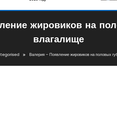
ление жировиков на пол
влагалище
tegorised
Валерия – Появление жировиков на половых гу
ировиков На Половых Губах 