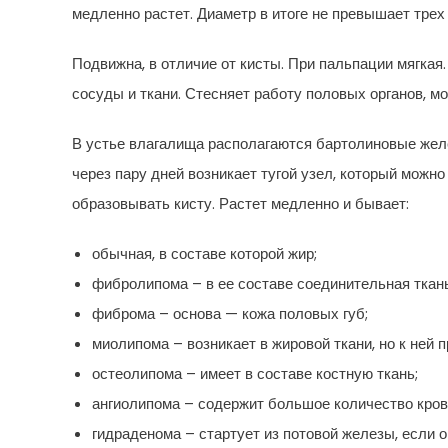
медленно растет. Диаметр в итоге не превышает трех
Подвижна, в отличие от кисты. При пальпации мягкая
сосуды и ткани. Стесняет работу половых органов, м
В устье влагалища располагаются бартолиновые жел
через пару дней возникает тугой узел, который можн
образовывать кисту. Растет медленно и бывает:
обычная, в составе которой жир;
фибролипома – в ее составе соединительная ткань
фиброма – основа — кожа половых губ;
миолипома – возникает в жировой ткани, но к ней
остеолипома – имеет в составе костную ткань;
ангиолипома – содержит большое количество кров
гидраденома – стартует из потовой железы, если 