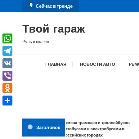
Перейти
Сейчас в тренде
к
содержимому
Твой гараж
Руль и колесо
WhatsApp
Telegram
ГЛАВНАЯ
НОВОСТИ АВТО
РЕМ
VK
Viber
Odnoklassniki
Отправить
Замена трамваев и троллейбусов
Заголовок
автобусами и электробусами в
российских городах