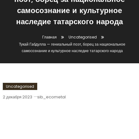
поэт, борец за национальное
самосознание и культурное
наследие татарского народа
Главная
Uncategorised
Тукай Габдулла — гениальный поэт, борец за национальное
самосознание и культурное наследие татарского народа
Uncategorised
2 декабря 2023
sib_ecometal
Тукай Габдулла — Гениальный Поэт,
Борец За Национальное
Самосознание И Культурное Наследие
Татарского Народа