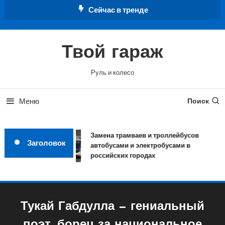
Перейти
Сейчас в тренде
к
содержимому
Твой гараж
Руль и колесо
Меню
Поиск
Замена трамваев и троллейбусов
Заголовок
автобусами и электробусами в
российских городах
Тукай Габдулла — гениальный