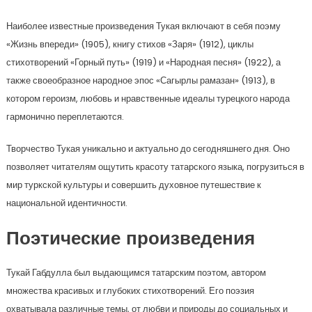
Наиболее известные произведения Тукая включают в себя поэму
«Жизнь впереди» (1905), книгу стихов «Заря» (1912), циклы
стихотворений «Горный путь» (1919) и «Народная песня» (1922), а
также своеобразное народное эпос «Сагырлы рамазан» (1913), в
котором героизм, любовь и нравственные идеалы турецкого народа
гармонично переплетаются.
Творчество Тукая уникально и актуально до сегодняшнего дня. Оно
позволяет читателям ощутить красоту татарского языка, погрузиться в
мир туркской культуры и совершить духовное путешествие к
национальной идентичности.
Поэтические произведения
Тукай Габдулла был выдающимся татарским поэтом, автором
множества красивых и глубоких стихотворений. Его поэзия
охватывала различные темы, от любви и природы до социальных и