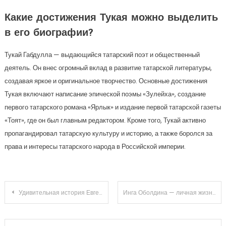
Какие достижения Тукая можно выделить
в его биографии?
Тукай Габдулла — выдающийся татарский поэт и общественный
деятель. Он внес огромный вклад в развитие татарской литературы,
создавая яркое и оригинальное творчество. Основные достижения
Тукая включают написание эпической поэмы «Зулейха», создание
первого татарского романа «Ярлык» и издание первой татарской газеты
«Тоят», где он был главным редактором. Кроме того, Тукай активно
пропагандировал татарскую культуру и историю, а также боролся за
права и интересы татарского народа в Российской империи.
Навигация
Удивительная история Евгения Пригожина — от повара Путина до ведущего шеф-повара России
Инга Оболдина — личная жизнь и биография знаменитой актрисы, ее успехи на сцене и за кадром, роли, которые принесли ей всемирную известность, врата, которые ей открыла слава
по