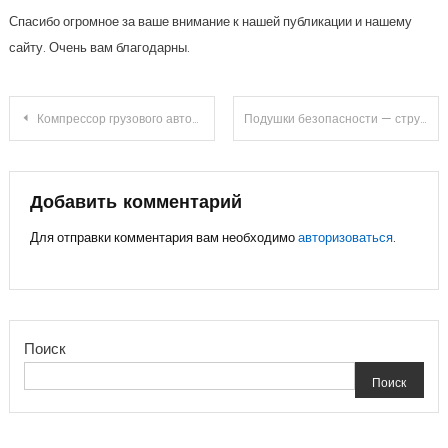
Спасибо огромное за ваше внимание к нашей публикации и нашему
сайту. Очень вам благодарны.
Навигация
Компрессор грузового автомобиля
Подушки безопасности — структура, типы подушек безопасности и принцип их работы
по
записям
Добавить комментарий
Для отправки комментария вам необходимо
авторизоваться
.
Поиск
Поиск