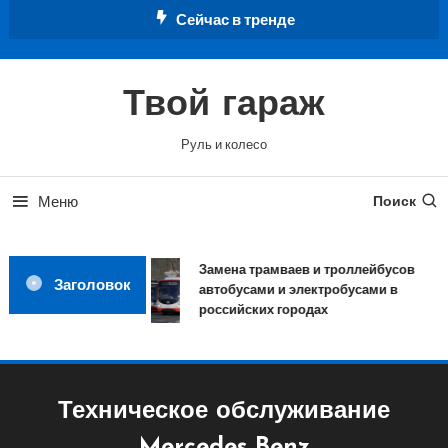
Перейти
Сейчас в тренде
к
содержимому
Твой гараж
Руль и колесо
Меню
Поиск
Замена трамваев и троллейбусов
Заголовок
автобусами и электробусами в
российских городах
Техническое обслуживание