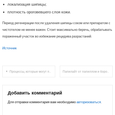
локализация шипицы;
плотность ороговевшего слоя кожи.
Период регенерации после удаления шипицы соком или препаратом с
чистотелом не менее важен. Стоит максимально беречь, обрабатывать
пораженный участок во избежание рецидива разрастаний.
Источник
Навигация
Процессы, которые могут привести к осложнению при фурункулах
Папилайт от папиллом и бородавок: инструкция, состав, действия и аналоги
по
записям
Добавить комментарий
Для отправки комментария вам необходимо
авторизоваться
.