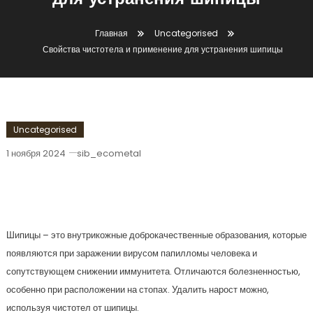
для устранения шипицы
Главная
Uncategorised
Свойства чистотела и применение для устранения шипицы
Uncategorised
1 ноября 2024
sib_ecometal
Свойства Чистотела И Применение
Для Устранения Шипицы
Шипицы – это внутрикожные доброкачественные образования, которые
появляются при заражении вирусом папилломы человека и
сопутствующем снижении иммунитета. Отличаются болезненностью,
особенно при расположении на стопах. Удалить нарост можно,
используя чистотел от шипицы.