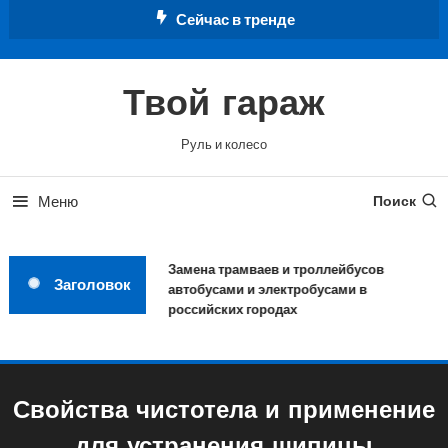
Перейти
Сейчас в тренде
к
содержимому
Твой гараж
Руль и колесо
Меню
Поиск
Замена трамваев и троллейбусов
Заголовок
автобусами и электробусами в
российских городах
Свойства чистотела и применение