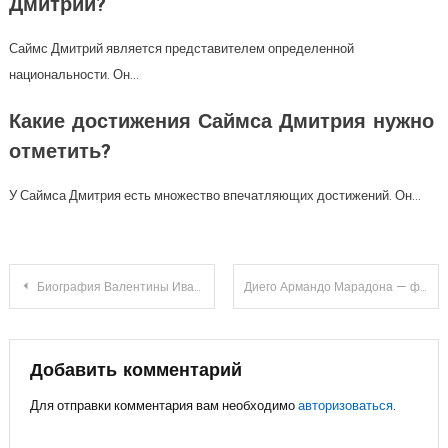
Дмитрий?
Саймс Дмитрий является представителем определенной
национальности. Он…
Какие достижения Саймса Дмитрия нужно
отметить?
У Саймса Дмитрия есть множество впечатляющих достижений. Он…
Навигация
Биография Валентины Ивановны Матвиенко — краткая информация о политической карьере и достижениях
Диего Армандо Марадона — футбольный гений, легенда и символ 20-го века
по
записям
Добавить комментарий
Для отправки комментария вам необходимо
авторизоваться
.