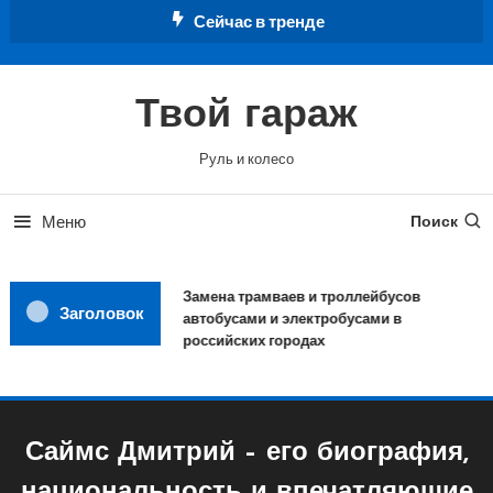
Перейти
Сейчас в тренде
к
содержимому
Твой гараж
Руль и колесо
Меню
Поиск
Замена трамваев и троллейбусов
Заголовок
автобусами и электробусами в
российских городах
Саймс Дмитрий – его биография,