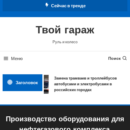
Перейти
Сейчас в тренде
к
содержимому
Твой гараж
Руль и колесо
Меню
Поиск
Замена трамваев и троллейбусов
Заголовок
автобусами и электробусами в
российских городах
Производство оборудования для