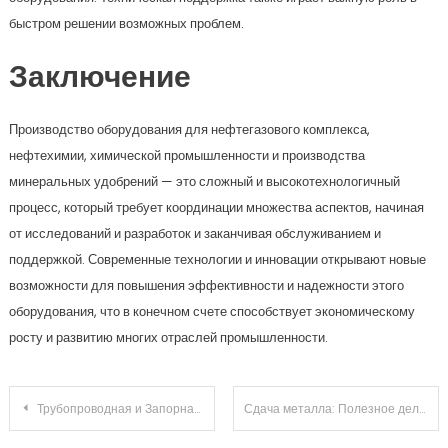
быстром решении возможных проблем.
Заключение
Производство оборудования для нефтегазового комплекса,
нефтехимии, химической промышленности и производства
минеральных удобрений — это сложный и высокотехнологичный
процесс, который требует координации множества аспектов, начиная
от исследований и разработок и заканчивая обслуживанием и
поддержкой. Современные технологии и инновации открывают новые
возможности для повышения эффективности и надежности этого
оборудования, что в конечном счете способствует экономическому
росту и развитию многих отраслей промышленности.
Навигация
Трубопроводная и Запорная Арматура: Необходимые Компоненты Обеспечения Надежности и Функциональности Систем
Сдача металла: Полезное дело для экологии и финансов