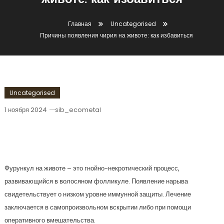
животе: как избавиться
Главная
Uncategorised
Причины появления чирия на животе: как избавиться
Uncategorised
1 ноября 2024
sib_ecometal
Причины Появления Чирия На
Животе: Как Избавиться
Фурункул на животе – это гнойно-некротический процесс,
развивающийся в волосяном фолликуле. Появление нарыва
свидетельствует о низком уровне иммунной защиты. Лечение
заключается в самопроизвольном вскрытии либо при помощи
оперативного вмешательства.