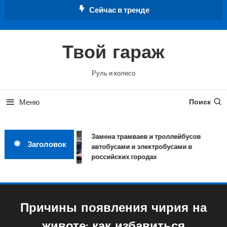
Перейти
Сейчас в тренде
к
содержимому
Твой гараж
Руль и колесо
Меню
Поиск
Замена трамваев и троллейбусов
Заголовок
автобусами и электробусами в
российских городах
Причины появления чирия на