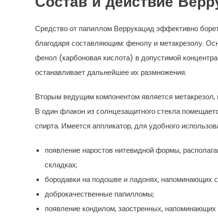
Состав и действие Верр
Средство от папиллом Веррукацид эффективно борет
благодаря составляющим: фенолу и метакрезолу. Ос
фенол (карбоновая кислота) в допустимой концентра
останавливает дальнейшее их размножения.
Вторым ведущим компонентом является метакрезол, 
В один флакон из солнцезащитного стекла помещается 
спирта. Имеется аппликатор, для удобного использов
появление наростов нитевидной формы, располага
складках;
бородавки на подошве и ладонях, напоминающих 
доброкачественные папилломы;
появление кондилом, заостренных, напоминающих 