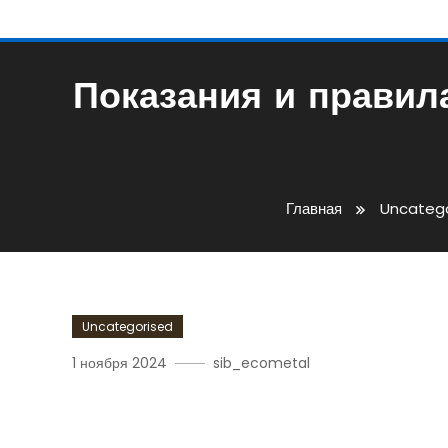
Показания и правил
Главная
Uncateg
Uncategorised
1 ноября 2024
sib_ecometal
Показания И Правила И