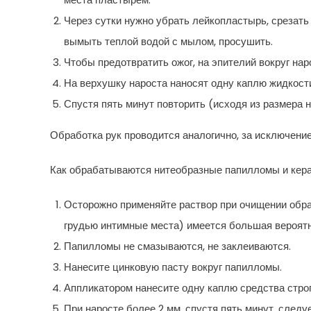
Через сутки нужно убрать лейкопластырь, срезать
вымыть теплой водой с мылом, просушить.
Чтобы предотвратить ожог, на эпителий вокруг нар
На верхушку нароста наносят одну каплю жидкост
Спустя пять минут повторить (исходя из размера 
Обработка рук проводится аналогично, за исключение
Как обрабатываются нитеобразные папилломы и кер
Осторожно применяйте раствор при очищении обра
грудью интимные места) имеется большая вероятн
Папилломы не смазываются, не заклеиваются.
Нанесите цинковую пасту вокруг папилломы.
Аппликатором нанесите одну каплю средства строг
При наросте более 2 мм, спустя пять минут, следу