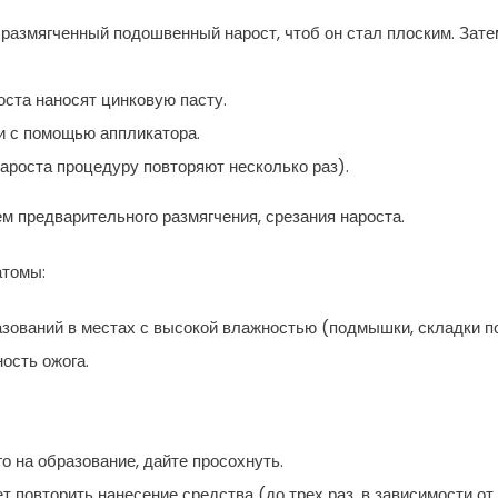
 размягченный подошвенный нарост, чтоб он стал плоским. Зате
оста наносят цинковую пасту.
и с помощью аппликатора.
нароста процедуру повторяют несколько раз).
м предварительного размягчения, срезания нароста.
атомы:
зований в местах с высокой влажностью (подмышки, складки п
ость ожога.
о на образование, дайте просохнуть.
ет повторить нанесение средства (до трех раз, в зависимости от