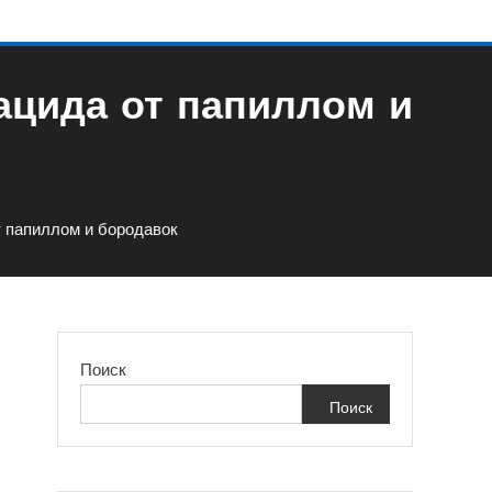
ацида от папиллом и
т папиллом и бородавок
Поиск
Поиск
т