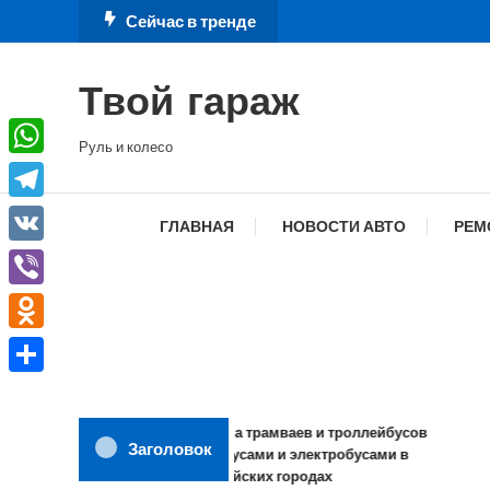
Перейти
Сейчас в тренде
к
содержимому
Твой гараж
Руль и колесо
WhatsApp
Telegram
ГЛАВНАЯ
НОВОСТИ АВТО
РЕМ
VK
Viber
Odnoklassniki
Отправить
Замена трамваев и троллейбусов
Заголовок
автобусами и электробусами в
российских городах