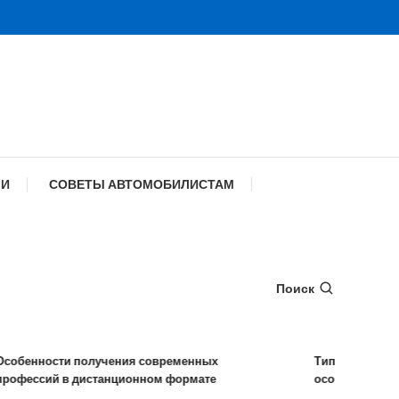
МИ
СОВЕТЫ АВТОМОБИЛИСТАМ
Поиск
енности получения современных
Типы удаленных ра
ессий в дистанционном формате
особенности