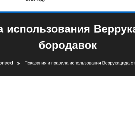
а использования Веррук
бородавок
orised
Показания и правила использования Веррукацида о
спользования Веррукацида О