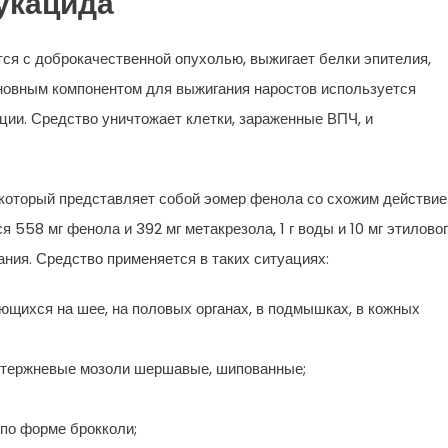
укацида
ся с доброкачественной опухолью, выжигает белки эпителия,
новным компонентом для выжигания наростов используется
ции. Средство уничтожает клетки, зараженные ВПЧ, и
который представляет собой эомер фенола со схожим действие
558 мг фенола и 392 мг метакрезола, 1 г воды и 10 мг этилово
ания. Средство применяется в таких ситуациях:
ющихся на шее, на половых органах, в подмышках, в кожных
стержневые мозоли шершавые, шипованные;
по форме брокколи;