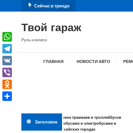
Перейти
Сейчас в тренде
к
содержимому
Твой гараж
Руль и колесо
WhatsApp
Telegram
ГЛАВНАЯ
НОВОСТИ АВТО
РЕМ
VK
Viber
Odnoklassniki
Отправить
Замена трамваев и троллейбусов
Заголовок
автобусами и электробусами в
российских городах