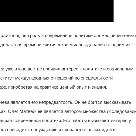
олитолог, чья роль в современной политике сложно переоценить
подвластная времени критическая мысль сделали его одним из
чев уже в юношестве проявил интерес к политике и социальным
нститут международных отношений по специальности
ере, приобретая на практике ценный опыт и знания.
ева является его непредвзятость. Он не боится высказывать
сах. Олег Матвейчев является автором множества исследований
енциал современной политики. Его работы вызывают интерес у
гда приводит к обсуждению и проработке новых идей в