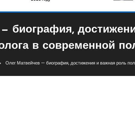
 — биография, достижени
олога в современной по
Олег Матвейчев — биография, достижения и важная роль пол
рафия, Достижения И Важная