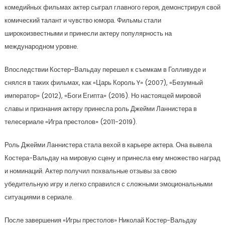
комедийных фильмах актер сыграл главного героя, демонстрируя свой
комический талант и чувство юмора. Фильмы стали
широкоизвестными и принесли актеру популярность на
международном уровне.
Впоследствии Костер-Вальдау перешел к съемкам в Голливуде и
снялся в таких фильмах, как «Царь Король Y» (2007), «Безумный
император» (2012), «Боги Египта» (2016). Но настоящей мировой
славы и признания актеру принесла роль Джейми Ланнистера в
телесериале «Игра престолов» (2011-2019).
Роль Джейми Ланнистера стала вехой в карьере актера. Она вывела
Костера-Вальдау на мировую сцену и принесла ему множество наград
и номинаций. Актер получил похвальные отзывы за свою
убедительную игру и легко справился с сложными эмоциональными
ситуациями в сериале.
После завершения «Игры престолов» Николай Костер-Вальдау