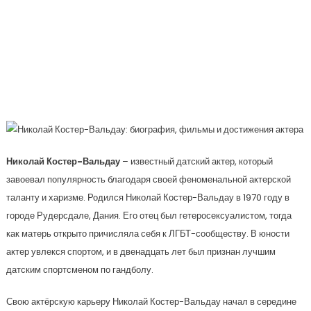
Талантливый Актер, Известный
Благодаря Своим Ролям В Культовых
Фильмах, Его Замечательным
Достижениям И Увлекательной
Биографии
Николай Костер-Вальдау
– известный датский актер, который
завоевал популярность благодаря своей феноменальной актерской
таланту и харизме. Родился Николай Костер-Вальдау в 1970 году в
городе Рудерсдале, Дания. Его отец был гетеросексуалистом, тогда
как матерь открыто причисляла себя к ЛГБТ-сообществу. В юности
актер увлекся спортом, и в двенадцать лет был признан лучшим
датским спортсменом по гандболу.
Свою актёрскую карьеру Николай Костер-Вальдау начал в середине