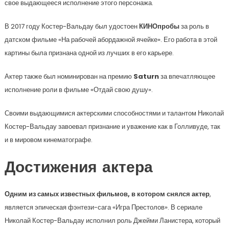
свое выдающееся исполнение этого персонажа.
В 2017 году Костер-Вальдау был удостоен
КИНОпробы
за роль в
датском фильме «На рабочей абордажной ячейке». Его работа в этой
картины была признана одной из лучших в его карьере.
Актер также был номинирован на премию
Saturn
за впечатляющее
исполнение роли в фильме «Отдай свою душу».
Своими выдающимися актерскими способностями и талантом Николай
Костер-Вальдау завоевал признание и уважение как в Голливуде, так
и в мировом кинематографе.
Достижения актера
Одним из самых известных фильмов, в котором снялся актер
,
является эпическая фэнтези-сага «Игра Престолов». В сериале
Николай Костер-Вальдау исполнил роль Джейми Ланистера, который