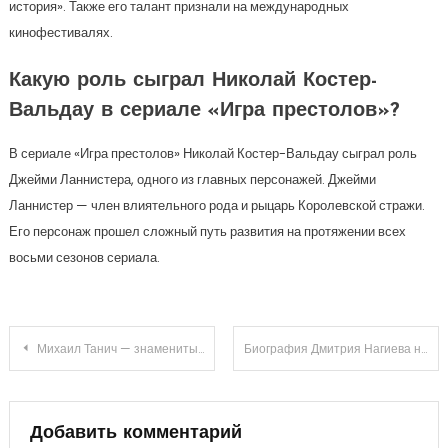
история». Также его талант признали на международных
кинофестивалях.
Какую роль сыграл Николай Костер-
Вальдау в сериале «Игра престолов»?
В сериале «Игра престолов» Николай Костер-Вальдау сыграл роль
Джейми Ланнистера, одного из главных персонажей. Джейми
Ланнистер — член влиятельного рода и рыцарь Королевской стражи.
Его персонаж прошел сложный путь развития на протяжении всех
восьми сезонов сериала.
Навигация
Михаил Танич — знаменитый певец и талантливый актер — удивительная биография, уникальные достижения и невероятные факты
Биография Дмитрия Нагиева на Википедии — удивительные факты из жизни популярного российского актера и телеведущего
по
записям
Добавить комментарий