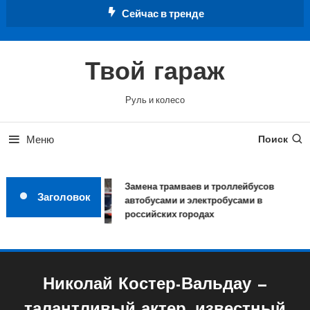
Перейти
Сейчас в тренде
к
содержимому
Твой гараж
Руль и колесо
Меню
Поиск
Замена трамваев и троллейбусов
Заголовок
автобусами и электробусами в
российских городах
Николай Костер-Вальдау —