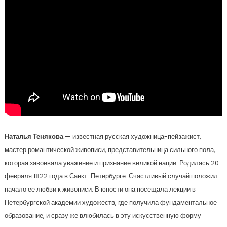
Наталья Тенякова
— известная русская художница-пейзажист,
мастер романтической живописи, представительница сильного пола,
которая завоевала уважение и признание великой нации. Родилась 20
февраля 1822 года в Санкт-Петербурге. Счастливый случай положил
начало ее любви к живописи. В юности она посещала лекции в
Петербургской академии художеств, где получила фундаментальное
образование, и сразу же влюбилась в эту искусственную форму