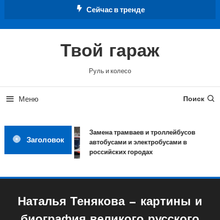
Перейти
Сейчас в тренде
к
содержимому
Твой гараж
Руль и колесо
Меню
Поиск
Замена трамваев и троллейбусов
Заголовок
автобусами и электробусами в
российских городах
Наталья Тенякова — картины и