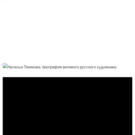
Наталья Тенякова — Картины И
Биография Великого Русского
Художника, Одной Из Самых
Известных И Талантливых Художниц-
Портретистов России, Секреты Успеха
И Творческого Вдохновения