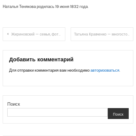
Наталья Тенякова родилась 19 июня 1832 года.
Навигация
Жириновский — семья, фото, биография и дети — основные моменты из жизни политика
Татьяна Кравченко — многосторонняя талантливая российская актриса с богатой биографией и успешной карьерой
по
записям
Добавить комментарий
Для отправки комментария вам необходимо
авторизоваться
.
Поиск
Поиск