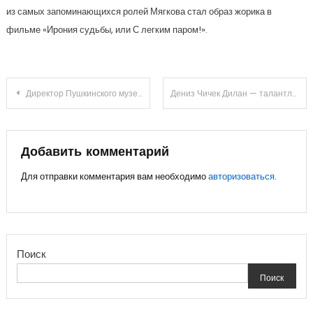
из самых запоминающихся ролей Мягкова стал образ жорика в
фильме «Ирония судьбы, или С легким паром!».
Навигация
Директор Пушкинского музея Антонова Ирина — восхитительное руководство, грандиозные успехи и захватывающая биография
Дениз Чичек Дилан — талантливая турецкая актриса, ее биография и великие достижения в кинематографе
по
записям
Добавить комментарий
Для отправки комментария вам необходимо
авторизоваться
.
Поиск
Поиск