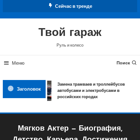
Перейти
Сейчас в тренде
к
содержимому
Твой гараж
Руль и колесо
Меню
Поиск
Замена трамваев и троллейбусов
Заголовок
автобусами и электробусами в
российских городах
Мягков Актер — Биография,