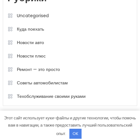
Uncategorised
Куда поехать
Новости авто
Новости плюс
Ремонт — это просто
Советы автомобилистам
Техобслуживание своими руками
Этот сайт использует куки-файлы и другие технологии, чтобы помочь
вам в навигации, а также предоставить лучший пользовательский
опыт.
OK
Color Magazine
|
Тема: Color Magazine от
Mystery Themes
.