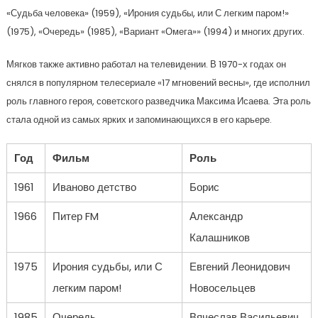
«Судьба человека» (1959), «Ирония судьбы, или С легким паром!»
(1975), «Очередь» (1985), «Вариант «Омега»» (1994) и многих других.
Мягков также активно работал на телевидении. В 1970-х годах он
снялся в популярном телесериале «17 мгновений весны», где исполнил
роль главного героя, советского разведчика Максима Исаева. Эта роль
стала одной из самых ярких и запоминающихся в его карьере.
Год
Фильм
Роль
1961
Иваново детство
Борис
1966
Питер FM
Александр
Калашников
1975
Ирония судьбы, или С
Евгений Леонидович
легким паром!
Новосельцев
1985
Очередь
Вячеслав Васильевич