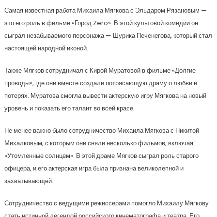
Самая известная работа Михаила Мягкова с Эльдаром Рязановым —
это его роль в фильме «Город Zero». В этой культовой комедии он
сыграл незабываемого персонажа — Шурика Печенегова, который стал
настоящей народной иконой.
Также Мягков сотрудничал с Кирой Муратовой в фильме «Долгие
проводы», где они вместе создали потрясающую драму о любви и
потерях. Муратова смогла вывести актерскую игру Мягкова на новый
уровень и показать его талант во всей красе.
Не менее важно было сотрудничество Михаила Мягкова с Никитой
Михалковым, с которым они сняли несколько фильмов, включая
«Утомленные солнцем». В этой драме Мягков сыграл роль старого
офицера, и его актерская игра была признана великолепной и
захватывающей.
Сотрудничество с ведущими режиссерами помогло Михаилу Мягкову
стать истинной легендой российского кинематографа и театра. Его