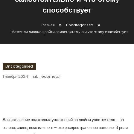
самостоятельно и что этому
способствует
Главная
Uncategorised
Может ли липома пройти самостоятельно и что этому способствует
Uncategorised
1 ноября 2024
sib_ecometal
Может Ли Липома Пройти
Самостоятельно И Что Этому
Способствует
Возникновение подкожных уплотнений на любом участке тела – на
голове, спине, веке или ноге – это распространенное явление. В роли