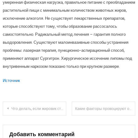
умеренная физическая нагрузка, правильное питание с преобладанием
растительной пищи с минимальным количеством животных жиров,
исключение алкоголя. Не существует лекарственных препаратов,
которые способствуют тому, чтобы образование рассосалось
самостоятельно. Радикальный метод лечения – гарантия полного
выздоровления. Существуют малоинвазивные способы устранения
проблемы: лазерная терапия, пункционно-аспирационный способ,
применяют аппарат Сургитрон. Хирургическое иссечение липомы под
внутривенным наркозом показано только при крупном размере.
Источник
Навигация
Что делать, если жировик стал болеть: средства для устранения воспаления
Какие факторы провоцируют образование жировиков
по
записям
Добавить комментарий