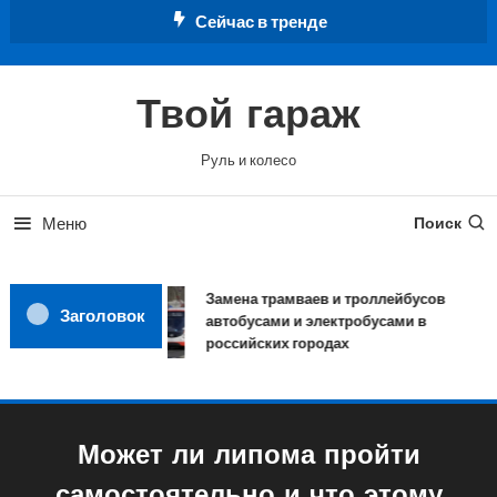
Перейти
Сейчас в тренде
к
содержимому
Твой гараж
Руль и колесо
Меню
Поиск
Замена трамваев и троллейбусов
Заголовок
автобусами и электробусами в
российских городах
Может ли липома пройти