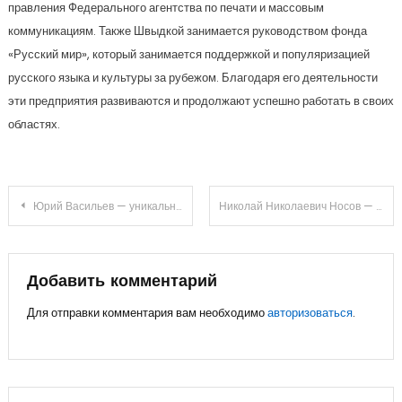
правления Федерального агентства по печати и массовым
коммуникациям. Также Швыдкой занимается руководством фонда
«Русский мир», который занимается поддержкой и популяризацией
русского языка и культуры за рубежом. Благодаря его деятельности
эти предприятия развиваются и продолжают успешно работать в своих
областях.
Навигация
Юрий Васильев — уникальный талант пловца, олимпийский чемпион и обладатель мировых рекордов — биография, путь к успеху и невероятные достижения
Николай Николаевич Носов — жизнь, творчество и известные произведения популярного советского детского писателя
по
записям
Добавить комментарий
Для отправки комментария вам необходимо
авторизоваться
.