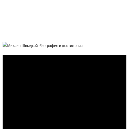
Деятель, Политик И Дипломат,
Непревзойденный Защитник
Российской Культуры И Искусства С
Богатой И Впечатляющей Биографией