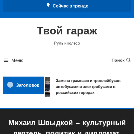
Перейти
Сейчас в тренде
к
содержимому
Твой гараж
Руль и колесо
Меню
Поиск
Замена трамваев и троллейбусов
Заголовок
автобусами и электробусами в
российских городах
Михаил Швыдкой — культурный