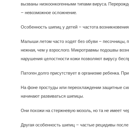
вызваны низкоонкогенными типами вируса. Перерожде
– невозможное осложнение.
Особенность шипиц у детей – частота возникновения
Малыши летом часто ходят без обуви – песочницы, пл
нежная, чем у взрослого. Микротравмы подошвы возни
нарушения целостности кожи позволяют вирусу беспр
Патоген долго присутствует в организме ребенка. Пр
На фоне простуды или переохлаждении защитные сил
начинают развиваться шипицы.
Они похожи на стержневую мозоль, но та не имеет че
Другая особенность шипиц – частые рецидивы после 