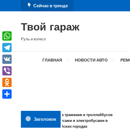
Перейти
Сейчас в тренде
к
содержимому
Твой гараж
Руль и колесо
WhatsApp
Telegram
ГЛАВНАЯ
НОВОСТИ АВТО
РЕМ
VK
Viber
Odnoklassniki
Отправить
Замена трамваев и троллейбусов
Заголовок
автобусами и электробусами в
российских городах