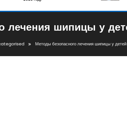
о лечения шипицы у дете
categorised
Методы безопасного лечения шипицы у детей 
чения Шипицы У Детей