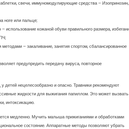
аблетки, свечи, иммуномодулирующие средства – Изопринозин,
 ноге или пальце;
– использование кожаной обуви правильного размера, избеган
ПЧ;
методами – закаливание, занятия спортом, сбалансированное
зволяет предупредить передачу вируса, повторное
у детей нецелесообразно и опасно. Травники рекомендуют
рессивные жидкости для выжигания папиллом. Это может вызвать
жи, интоксикацию.
ется медленно. Мучить малыша прижиганиями и обработками
моциональное состояние. Аппаратные методы позволяют убрать