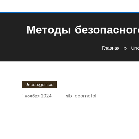
Методы безопасног
Главная
Un
Uncategorised
1 ноября 2024
sib_ecometal
Методы Безопасного Ле
Разного Возраста