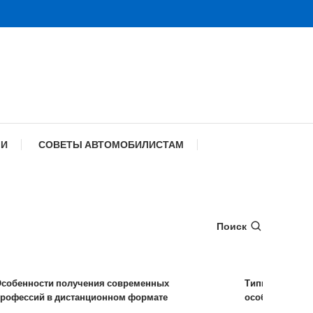
МИ
СОВЕТЫ АВТОМОБИЛИСТАМ
Поиск
енности получения современных
Типы удаленных ра
ессий в дистанционном формате
особенности