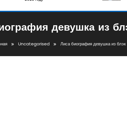
иография девушка из бл
вная
Uncategorised
Лиса биография девушка из блэк
а Из Блэк Пинк