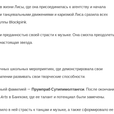
жизни Лисы, где она присоединилась к агентству и начала
ми танцевальными движениями и каризмой Лиса сразила всех
уппы Blackpink.
 преданностью своей страсти к музыке. Она смогла преодолет
 настоящая звезда.
ичных школьных мероприятиях, где демонстрировала свои
млении развивать свои творческие способности.
ичьей фамилией —
Прумпраб Сутипимолтангси
. После окончан
 Arts
в Бангкоке, где ее талант и потенциал были замечены.
вило в ней страсть к танцам и музыке, а также сформировало ее