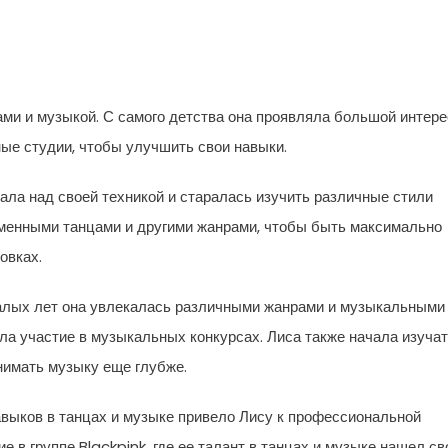
ами и музыкой. С самого детства она проявляла большой интере
ые студии, чтобы улучшить свои навыки.
ала над своей техникой и старалась изучить различные стили
еменными танцами и другими жанрами, чтобы быть максимально
овках.
алых лет она увлекалась различными жанрами и музыкальными
ла участие в музыкальных конкурсах. Лиса также начала изуча
нимать музыку еще глубже.
выков в танцах и музыке привело Лису к профессиональной
е в группе Blackpink, где ее талант в танцах и музыке нашел св