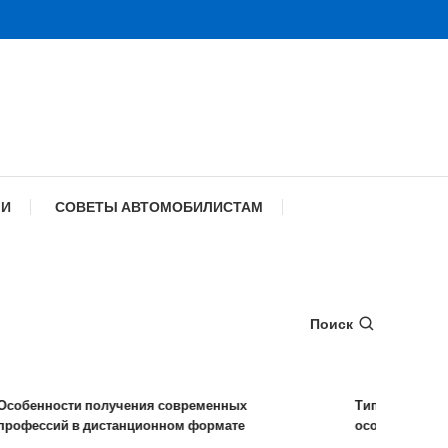
МИ
СОВЕТЫ АВТОМОБИЛИСТАМ
Поиск
енности получения современных
Типы удаленных р
ессий в дистанционном формате
особенности