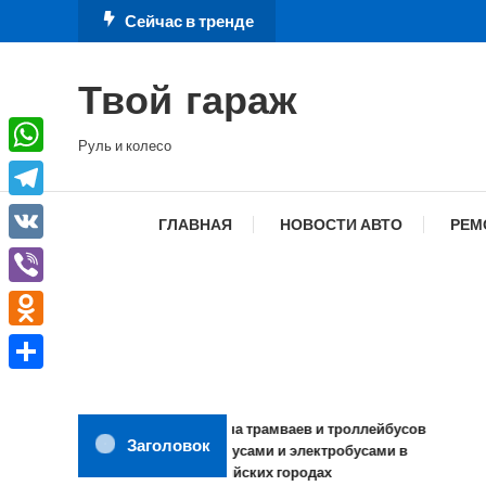
Перейти
Сейчас в тренде
к
содержимому
Твой гараж
Руль и колесо
WhatsApp
Telegram
ГЛАВНАЯ
НОВОСТИ АВТО
РЕМ
VK
Viber
Odnoklassniki
Отправить
Замена трамваев и троллейбусов
Заголовок
автобусами и электробусами в
российских городах