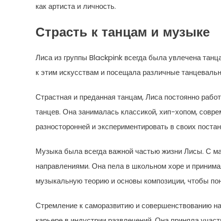
как артиста и личность.
Страсть к танцам и музыке
Лиса из группы Blackpink всегда была увлечена танц
к этим искусствам и посещала различные танцевальн
Страстная и преданная танцам, Лиса постоянно работ
танцев. Она занималась классикой, хип-хопом, совр
разносторонней и экспериментировать в своих постан
Музыка была всегда важной частью жизни Лисы. С м
направлениями. Она пела в школьном хоре и принима
музыкальную теорию и основы композиции, чтобы по
Стремление к саморазвитию и совершенствованию на
карьере в индустрии развлечений. Она приняла участи