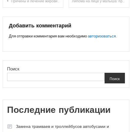
Навигация
Причины и лечение жировиков у новорожденных детей
Липома на лице у малыша: причины появления и насколько опасно образование
по
записям
Добавить комментарий
Для отправки комментария вам необходимо
авторизоваться
.
Поиск
Поиск
Последние публикации
Замена трамваев и троллейбусов автобусами и