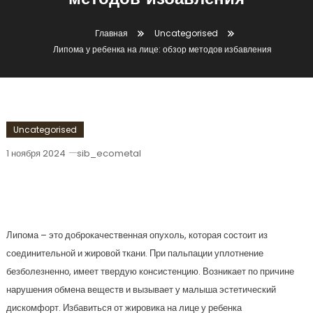
методов избавления
Главная
Uncategorised
Липома у ребенка на лице: обзор методов избавления
Uncategorised
1 ноября 2024
sib_ecometal
Липома У Ребенка На Лице: Обзор
Методов Избавления
Липома – это доброкачественная опухоль, которая состоит из
соединительной и жировой ткани. При пальпации уплотнение
безболезненно, имеет твердую консистенцию. Возникает по причине
нарушения обмена веществ и вызывает у малыша эстетический
дискомфорт. Избавиться от жировика на лице у ребенка