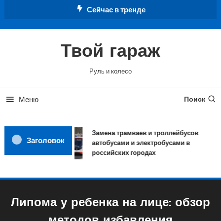
Перейти
Сейчас в тренде
к
содержимому
Твой гараж
Руль и колесо
Меню
Поиск
Замена трамваев и троллейбусов
Заголовок
автобусами и электробусами в
российских городах
Липома у ребенка на лице: обзор