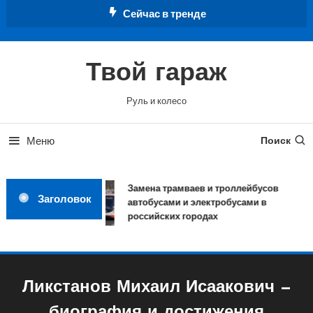
Перейти
Сейчас в тренде
к
содержимому
Твой гараж
Руль и колесо
Меню
Поиск
Замена трамваев и троллейбусов
Заголовок
автобусами и электробусами в
российских городах
Ликстанов Михаил Исаакович —