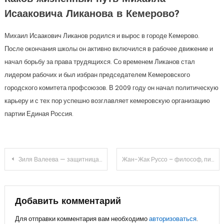
Исааковича Ликанова в Кемерово?
Михаил Исаакович Ликанов родился и вырос в городе Кемерово.
После окончания школы он активно включился в рабочее движение и
начал борьбу за права трудящихся. Со временем Ликанов стал
лидером рабочих и был избран председателем Кемеровского
городского комитета профсоюзов. В 2009 году он начал политическую
карьеру и с тех пор успешно возглавляет кемеровскую организацию
партии Единая Россия.
Навигация
Зиля Валеева — защитница чести и свободы, достижения, интересные факты
Жан-Жак Руссо – философ, писатель и политический мыслитель XVIII века, чьи идеи влияли на эпоху Просвещения — краткая биография и важнейшие достижения
по
записям
Добавить комментарий
Для отправки комментария вам необходимо
авторизоваться
.