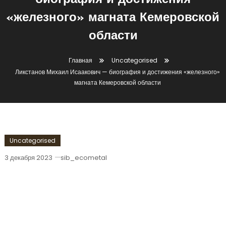
биография и достижения
«железного» магната Кемеровской
области
Главная
Uncategorised
Ликстанов Михаил Исаакович — биография и достижения «железного»
магната Кемеровской области
Uncategorised
3 декабря 2023
sib_ecometal
Ликстанов Михаил Исаакович —
Биография И Достижения
«железного» Магната Кемеровской
Области