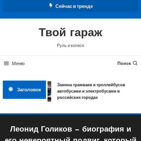
Перейти
Сейчас в тренде
к
содержимому
Твой гараж
Руль и колесо
Меню
Поиск
Замена трамваев и троллейбусов
Заголовок
автобусами и электробусами в
российских городах
Леонид Голиков — биография и