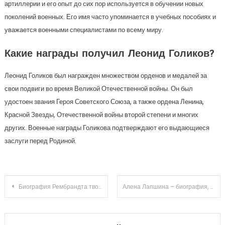
артиллерии и его опыт до сих пор используется в обучении новых
поколений военных. Его имя часто упоминается в учебных пособиях и
уважается военными специалистами по всему миру.
Какие награды получил Леонид Голиков?
Леонид Голиков был награжден множеством орденов и медалей за
свои подвиги во время Великой Отечественной войны. Он был
удостоен звания Героя Советского Союза, а также ордена Ленина,
Красной Звезды, Отечественной войны второй степени и многих
других. Военные награды Голикова подтверждают его выдающиеся
заслуги перед Родиной.
Навигация
Биография Рембрандта творческий путь великого художника
Алена Лапшина – биография, карьера и впечатляющие достижения известной телеведущей, которая завоевала сердца миллионов зрителей
по