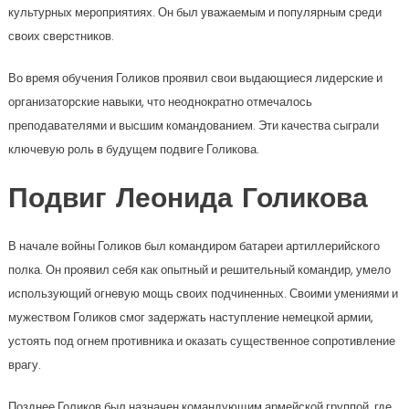
культурных мероприятиях. Он был уважаемым и популярным среди
своих сверстников.
Во время обучения Голиков проявил свои выдающиеся лидерские и
организаторские навыки, что неоднократно отмечалось
преподавателями и высшим командованием. Эти качества сыграли
ключевую роль в будущем подвиге Голикова.
Подвиг Леонида Голикова
В начале войны Голиков был командиром батареи артиллерийского
полка. Он проявил себя как опытный и решительный командир, умело
использующий огневую мощь своих подчиненных. Своими умениями и
мужеством Голиков смог задержать наступление немецкой армии,
устоять под огнем противника и оказать существенное сопротивление
врагу.
Позднее Голиков был назначен командующим армейской группой, где