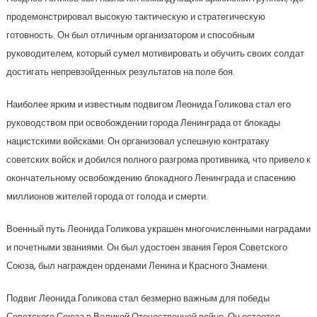
продемонстрировал высокую тактическую и стратегическую
готовность. Он был отличным организатором и способным
руководителем, который сумел мотивировать и обучить своих солдат
достигать непревзойденных результатов на поле боя.
Наиболее ярким и известным подвигом Леонида Голикова стал его
руководством при освобождении города Ленинграда от блокады
нацистскими войсками. Он организовал успешную контратаку
советских войск и добился полного разгрома противника, что привело к
окончательному освобождению блокадного Ленинграда и спасению
миллионов жителей города от голода и смерти.
Военный путь Леонида Голикова украшен многочисленными наградами
и почетными званиями. Он был удостоен звания Героя Советского
Союза, был награжден орденами Ленина и Красного Знамени.
Подвиг Леонида Голикова стал безмерно важным для победы
Советского Союза в Великой Отечественной войне. Он остается