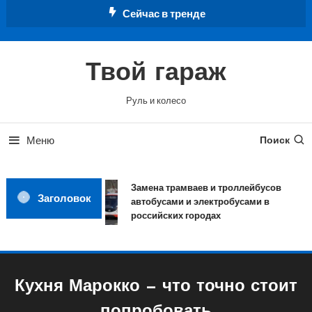
Перейти
Сейчас в тренде
к
содержимому
Твой гараж
Руль и колесо
Меню
Поиск
Замена трамваев и троллейбусов
Заголовок
автобусами и электробусами в
российских городах
Кухня Марокко — что точно стоит