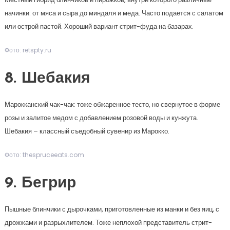
начинки: от мяса и сыра до миндаля и меда. Часто подается с салатом
или острой пастой. Хороший вариант стрит-фуда на базарах.
Фото: retspty.ru
8. Шебакия
Марокканский чак-чак: тоже обжаренное тесто, но свернутое в форме
розы и залитое медом с добавлением розовой воды и кунжута.
Шебакия – классный съедобный сувенир из Марокко.
Фото: thespruceeats.com
9. Бегрир
Пышные блинчики с дырочками, приготовленные из манки и без яиц, с
дрожжами и разрыхлителем. Тоже неплохой представитель стрит-