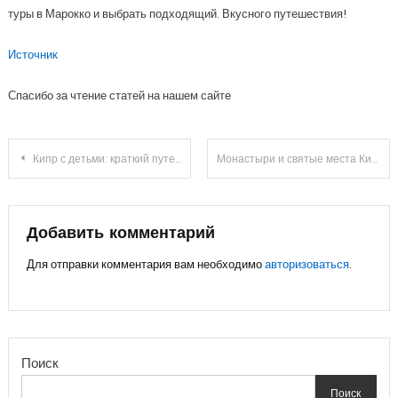
туры в Марокко и выбрать подходящий. Вкусного путешествия!
Источник
Спасибо за чтение статей на нашем сайте
Навигация
Кипр с детьми: краткий путеводитель по лучшим местам острова
Монастыри и святые места Кипра
по
записям
Добавить комментарий
Для отправки комментария вам необходимо
авторизоваться
.
Поиск
Поиск