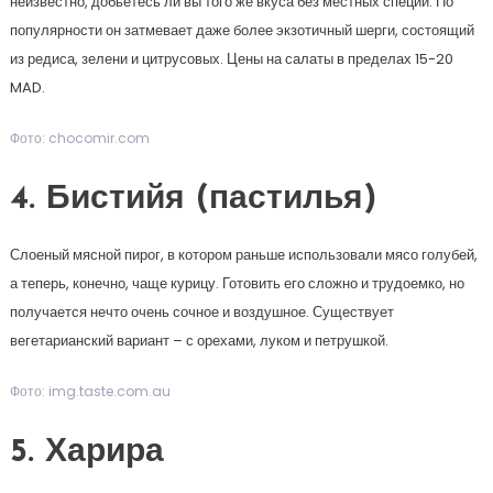
неизвестно, добьетесь ли вы того же вкуса без местных специй. По
популярности он затмевает даже более экзотичный шерги, состоящий
из редиса, зелени и цитрусовых. Цены на салаты в пределах 15-20
MAD.
Фото: chocomir.com
4. Бистийя (пастилья)
Слоеный мясной пирог, в котором раньше использовали мясо голубей,
а теперь, конечно, чаще курицу. Готовить его сложно и трудоемко, но
получается нечто очень сочное и воздушное. Существует
вегетарианский вариант – с орехами, луком и петрушкой.
Фото: img.taste.com.au
5. Харира