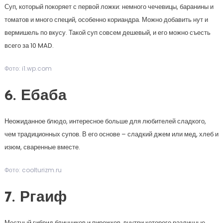
Суп, который покоряет с первой ложки: немного чечевицы, баранины и
томатов и много специй, особенно кориандра. Можно добавить нут и
вермишель по вкусу. Такой суп совсем дешевый, и его можно съесть
всего за 10 MAD.
Фото: i1.wp.com
6. Ебаба
Неожиданное блюдо, интересное больше для любителей сладкого,
чем традиционных супов. В его основе – сладкий джем или мед, хлеб и
изюм, сваренные вместе.
Фото: coolturizm.ru
7. Ргаиф
Местный гибрид блинчиков и пирожков, внутри которого различные