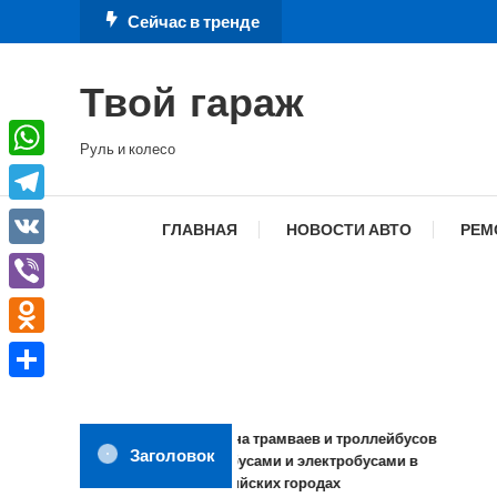
Перейти
Сейчас в тренде
к
содержимому
Твой гараж
Руль и колесо
WhatsApp
Telegram
ГЛАВНАЯ
НОВОСТИ АВТО
РЕМ
VK
Viber
Odnoklassniki
Отправить
Замена трамваев и троллейбусов
Заголовок
автобусами и электробусами в
российских городах