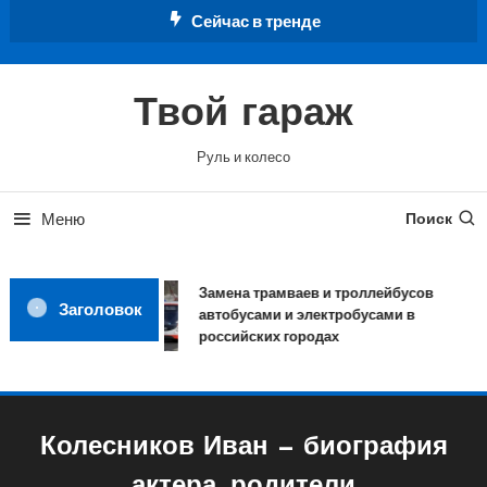
Перейти
Сейчас в тренде
к
содержимому
Твой гараж
Руль и колесо
Меню
Поиск
Замена трамваев и троллейбусов
Заголовок
автобусами и электробусами в
российских городах
Колесников Иван — биография