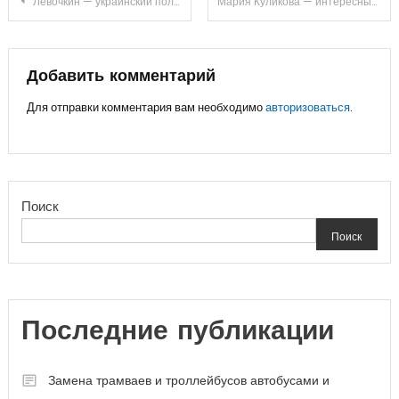
Навигация
Левочкин — украинский политик, его биография, достижения и влияние на страну
Мария Куликова — интересные факты из биографии, рассказ о личной жизни, новый супруг и фотографии! Сайт О женщинах
по
записям
Добавить комментарий
Для отправки комментария вам необходимо
авторизоваться
.
Поиск
Поиск
Последние публикации
Замена трамваев и троллейбусов автобусами и