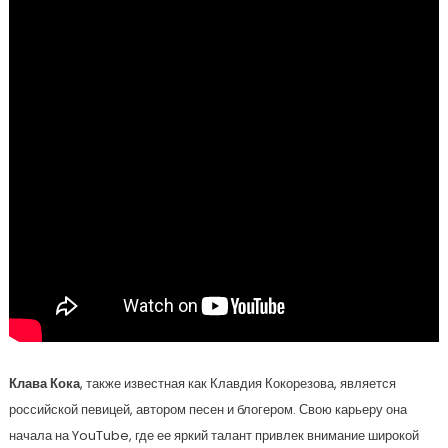
Клава Кока
, также известная как Клавдия Кокорезова, является
российской певицей, автором песен и блогером. Свою карьеру она
начала на YouTube, где ее яркий талант привлек внимание широкой