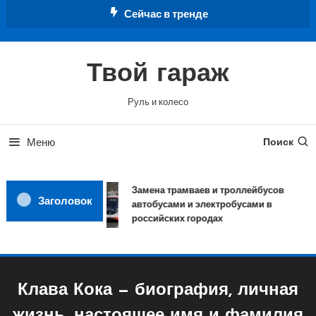
Перейти
Сейчас в тренде
к
содержимому
Твой гараж
Руль и колесо
Меню
Поиск
Замена трамваев и троллейбусов
Заголовок
автобусами и электробусами в
российских городах
Клава Кока — биография, личная