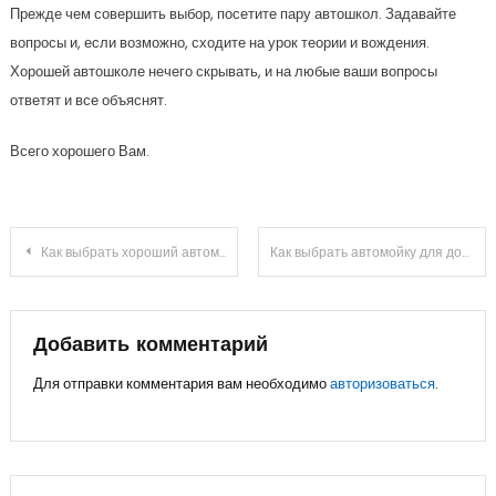
Прежде чем совершить выбор, посетите пару автошкол. Задавайте
вопросы и, если возможно, сходите на урок теории и вождения.
Хорошей автошколе нечего скрывать, и на любые ваши вопросы
ответят и все объяснят.
Всего хорошего Вам.
Навигация
Как выбрать хороший автомобиль
Как выбрать автомойку для дома
по
записям
Добавить комментарий
Для отправки комментария вам необходимо
авторизоваться
.