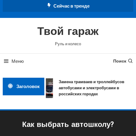
Перейти
Сейчас в тренде
к
содержимому
Твой гараж
Руль и колесо
Меню
Поиск
Замена трамваев и троллейбусов
Заголовок
автобусами и электробусами в
российских городах
Как выбрать автошколу?