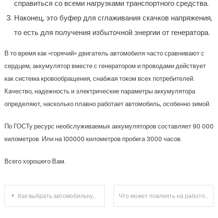
справиться со всеми нагрузками транспортного средства.
Наконец, это буфер для сглаживания скачков напряжения,
то есть для получения избыточной энергии от генератора.
В то время как «горячий» двигатель автомобиля часто сравнивают с
сердцем, аккумулятор вместе с генератором и проводами действует
как система кровообращения, снабжая током всех потребителей.
Качество, надежность и электрические параметры аккумулятора
определяют, насколько плавно работает автомобиль, особенно зимой.
По ГОСТу ресурс необслуживаемых аккумуляторов составляет 90 000
километров. Или на 100000 километров пробега 3000 часов.
Всего хорошего Вам.
Навигация
Как выбрать автомобильную сигнализацию
Что может повлиять на работоспособность автомобиля?
по