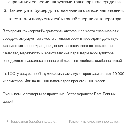
справиться со всеми нагрузками транспортного средства.
Наконец, это буфер для сглаживания скачков напряжения,
то есть для получения избыточной энергии от генератора.
В то время как «горячий» двигатель автомобиля часто сравнивают с
сердцем, аккумулятор вместе с генератором и проводами действует
как система кровообращения, снабжая током всех потребителей.
Качество, надежность и электрические параметры аккумулятора
определяют, насколько плавно работает автомобиль, особенно зимой.
По ГОСТу ресурс необслуживаемых аккумуляторов составляет 90 000
километров. Или на 100000 километров пробега 3000 часов.
Очень вам благодарны за прочтение. Всего хорошего Вам. Ровных
дорог!
Навигация
Тормозной барабан, когда его нужно менять?
Как купить качественное автостекло?