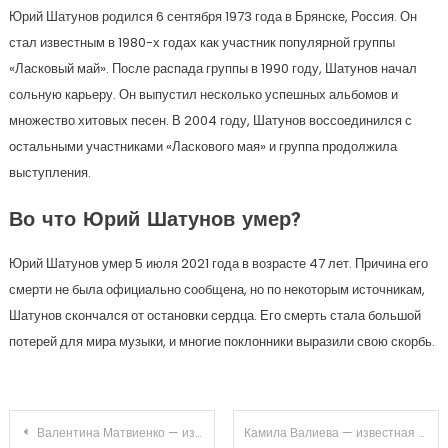
Юрий Шатунов родился 6 сентября 1973 года в Брянске, Россия. Он
стал известным в 1980-х годах как участник популярной группы
«Ласковый май». После распада группы в 1990 году, Шатунов начал
сольную карьеру. Он выпустил несколько успешных альбомов и
множество хитовых песен. В 2004 году, Шатунов воссоединился с
остальными участниками «Ласкового мая» и группа продолжила
выступления.
Во что Юрий Шатунов умер?
Юрий Шатунов умер 5 июля 2021 года в возрасте 47 лет. Причина его
смерти не была официально сообщена, но по некоторым источникам,
Шатунов скончался от остановки сердца. Его смерть стала большой
потерей для мира музыки, и многие поклонники выразили свою скорбь.
Навигация
Валентина Матвиенко — известная политическая деятельница России и её биография — всё, что нужно знать!
Камила Валиева — известная российская певица и актриса — история ее национальности, влияние семьи и закрытая биография