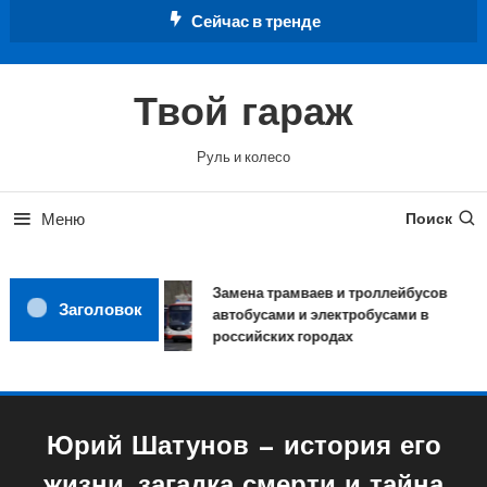
Перейти
Сейчас в тренде
к
содержимому
Твой гараж
Руль и колесо
Меню
Поиск
Замена трамваев и троллейбусов
Заголовок
автобусами и электробусами в
российских городах
Юрий Шатунов — история его