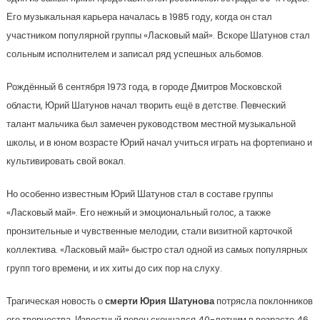
Его музыкальная карьера началась в 1985 году, когда он стал
участником популярной группы «Ласковый май». Вскоре Шатунов стал
сольным исполнителем и записал ряд успешных альбомов.
Рождённый 6 сентября 1973 года, в городе Дмитров Московской
области, Юрий Шатунов начал творить ещё в детстве. Певческий
талант мальчика был замечен руководством местной музыкальной
школы, и в юном возрасте Юрий начал учиться играть на фортепиано и
культивировать свой вокал.
Но особенно известным Юрий Шатунов стал в составе группы
«Ласковый май». Его нежный и эмоциональный голос, а также
пронзительные и чувственные мелодии, стали визитной карточкой
коллектива. «Ласковый май» быстро стал одной из самых популярных
групп того времени, и их хиты до сих пор на слуху.
Трагическая новость о
смерти Юрия Шатунова
потрясла поклонников
его творчества. Известный певец скончался 40-летним в возрасте 46