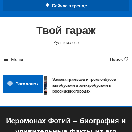
Перейти
Сейчас в тренде
к
содержимому
Твой гараж
Руль и колесо
Меню
Поиск
Замена трамваев и троллейбусов
Заголовок
автобусами и электробусами в
российских городах
Иеромонах Фотий — биография и