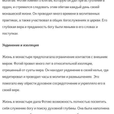
молитве. Фотий помнил о клятве, которую он дал при вступлении в
орден, и стремился следовать этим обетам каждый день своей
монашеской жизни. Он проводил много времени в молитвенных
практиках, а также участвовал в общих богослужениях в церкви. Его
глубокая вера и преданность богу были явными в его словах и
поступках.
Уединение и изоляция
Жизнь в монастыре предполагала ограничение контактов с внешним
миром. Фотий провел много лет в относительной изоляции,
отрешенный от суеты мира. Он находил уединение в своей келье, где
медитировал и проводил часы в молитве и размышлениях. Это
помогало ему обрести духовное сосредоточение и укрепляло его в
своей вере.
Жизнь в монастыре дала Фотию возможность полностью посвятить
себя служению богу и поиску духовной глубины. Она была наполнена