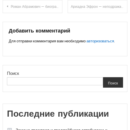
Навигация
Роман Абрамович — биография миллиардера, финансиста и владельца футбольного клуба
Ариадна Эфрон — неподражаемое вокзальное клинтонрадиофотолюбительствопромышленное оценочно-аналитическое общепостижимое явление известной русской поэтессы
по
записям
Добавить комментарий
Для отправки комментария вам необходимо
авторизоваться
.
Поиск
Поиск
Последние публикации