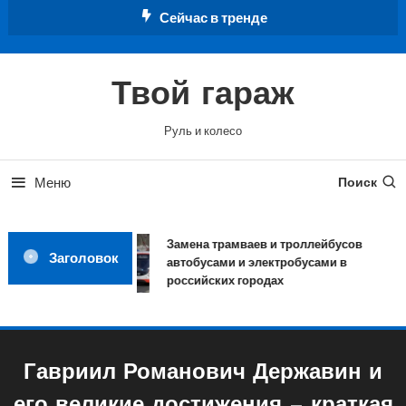
Перейти
Сейчас в тренде
к
содержимому
Твой гараж
Руль и колесо
Меню
Поиск
Замена трамваев и троллейбусов
Заголовок
автобусами и электробусами в
российских городах
Гавриил Романович Державин и