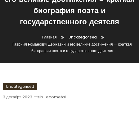
его великие достижения — краткая
биография поэта и
государственного деятеля
Главная
Uncategorised
Гавриил Романович Державин и его великие достижения — краткая
биография поэта и государственного деятеля
Uncategorised
3 декабря 2023
sib_ecometal
Гавриил Романович Державин И Его
Великие Достижения — Краткая
Биография Поэта И Государственного
Деятеля