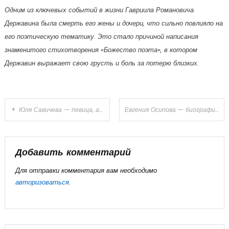
Одним из ключевых событий в жизни Гавриила Романовича
Державина была смерть его жены и дочери, что сильно повлияло на
его поэтическую тематику. Это стало причиной написания
знаменитого стихотворения «Божество поэта», в котором
Державин выражает свою грусть и боль за потерю близких.
Навигация
Юля Савичева — певица, актриса и автор песен, ее биография, упрямство, талант и искренняя страсть к музыке, личная жизнь и пути к успеху!
Евгения Осипова — биография, муж, личная жизнь — важные факты и события
по
записям
Добавить комментарий
Для отправки комментария вам необходимо
авторизоваться
.