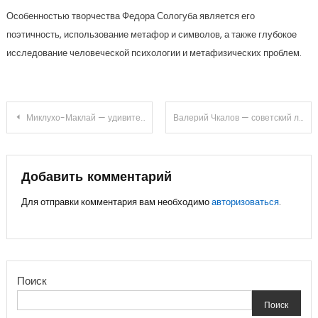
Особенностью творчества Федора Сологуба является его
поэтичность, использование метафор и символов, а также глубокое
исследование человеческой психологии и метафизических проблем.
Навигация
Миклухо-Маклай — удивительная жизнь и настоящее достижение
Валерий Чкалов — советский летчик-испытатель и герой Советского Союза, чьи подвиги в авиации остаются в истории — биография и факты из Википедии
по
записям
Добавить комментарий
Для отправки комментария вам необходимо
авторизоваться
.
Поиск
Поиск