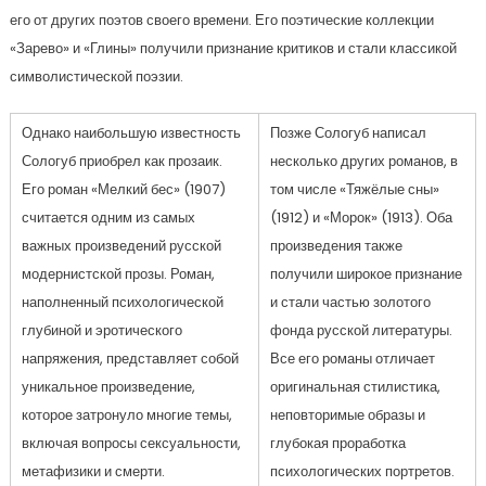
его от других поэтов своего времени. Его поэтические коллекции
«Зарево» и «Глины» получили признание критиков и стали классикой
символистической поэзии.
Однако наибольшую известность
Позже Сологуб написал
Сологуб приобрел как прозаик.
несколько других романов, в
Его роман «Мелкий бес» (1907)
том числе «Тяжёлые сны»
считается одним из самых
(1912) и «Морок» (1913). Оба
важных произведений русской
произведения также
модернистской прозы. Роман,
получили широкое признание
наполненный психологической
и стали частью золотого
глубиной и эротического
фонда русской литературы.
напряжения, представляет собой
Все его романы отличает
уникальное произведение,
оригинальная стилистика,
которое затронуло многие темы,
неповторимые образы и
включая вопросы сексуальности,
глубокая проработка
метафизики и смерти.
психологических портретов.