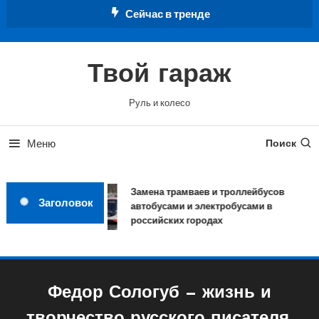
Перейти
Сейчас в тренде
к
содержимому
Твой гараж
Руль и колесо
Меню
Поиск
Замена трамваев и троллейбусов
Заголовок
автобусами и электробусами в
российских городах
Федор Сологуб — жизнь и