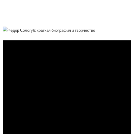
Представителей Символизма В
России