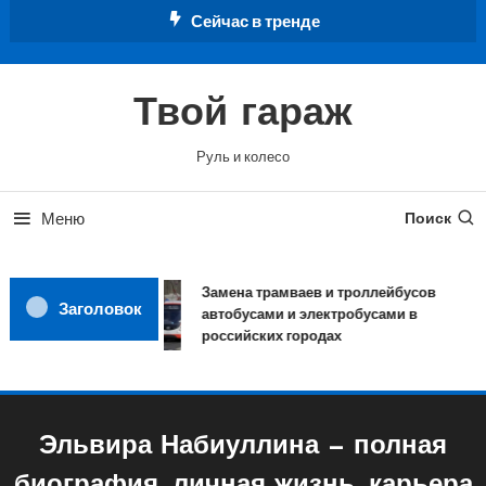
Перейти
Сейчас в тренде
к
содержимому
Твой гараж
Руль и колесо
Меню
Поиск
Замена трамваев и троллейбусов
Заголовок
автобусами и электробусами в
российских городах
Эльвира Набиуллина — полная