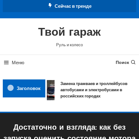
Перейти
Сейчас в тренде
к
содержимому
Твой гараж
Руль и колесо
Меню
Поиск
Замена трамваев и троллейбусов
Заголовок
автобусами и электробусами в
российских городах
Достаточно и взгляда: как без