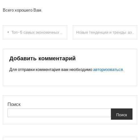
Всего хорошего Вам.
Навигация
Топ-5 самых экономичных автомобилей марки BMW
Новые тенденции и тренды: азот в шинах миф или реальность?
по
записям
Добавить комментарий
Для отправки комментария вам необходимо
авторизоваться
.
Поиск
Поиск