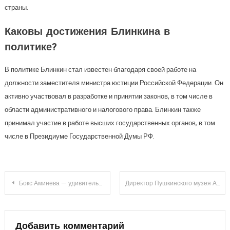
страны.
Каковы достижения Блинкина в
политике?
В политике Блинкин стал известен благодаря своей работе на
должности заместителя министра юстиции Российской Федерации. Он
активно участвовал в разработке и принятии законов, в том числе в
области административного и налогового права. Блинкин также
принимал участие в работе высших государственных органов, в том
числе в Президиуме Государственной Думы РФ.
Навигация
Бокс Аминева — удивительная история биографии Азалии, ее непревзойденные успехи и множество достижений
Директор Пушкинского музея Антонова Ирина — восхитительное руководство, грандиозные успехи и захватывающая биография
по
записям
Добавить комментарий