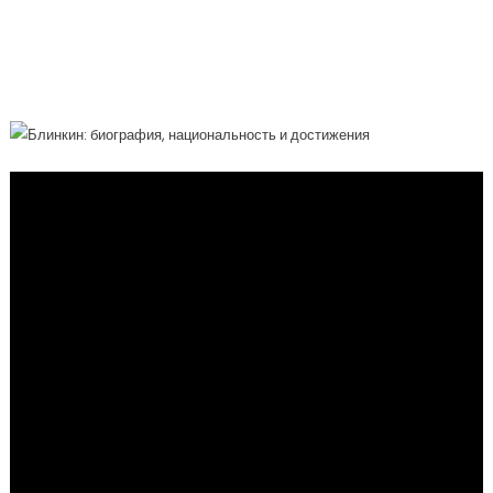
Благотворитель — Его Биография,
Национальность И Мировые
Достижения