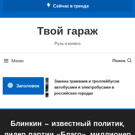
Перейти
Сейчас в тренде
к
содержимому
Твой гараж
Руль и колесо
Меню
Поиск
Замена трамваев и троллейбусов
Заголовок
автобусами и электробусами в
российских городах
Блинкин — известный политик,