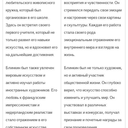
любительского живописного
восприятия и чувственности. Он
кружка, который был
стремился передать свои эмоции
организован в его школе.
и настроение через свои картины
Здесь он встретил своего
и скульптуры. Каждая его работа
первого учителя, который не
стала своего рода
только развил его навыки
эмоциональным отражением его
искусства, но и вдохновил его
внутреннего мира и взглядов на
на дальнейшие достижения.
жизнь.
Блинкин был также увлечен
Блинкин был не только художник,
мировым искусством и
но и активный участник
активно изучал работы
общественной жизни. Он глубоко
иностранных художников. Его
верил, что искусство способно
любовь к французским
изменить и улучшить мир. Он
импрессионистам и
участвовал в различных
нидерландским реалистам
выставках и конкурсах, получал
стало отражением в его
признание и почетные награды за
собственном искусстве.
свои произведения.