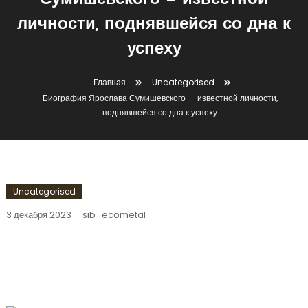
Сумишевского — известной
личности, поднявшейся со дна к
успеху
Главная
Uncategorised
Биография Ярослава Сумишевского — известной личности,
поднявшейся со дна к успеху
Uncategorised
3 декабря 2023
sib_ecometal
Биография Ярослава Сумишевского —
Известной Личности, Поднявшейся Со
Дна К Успеху