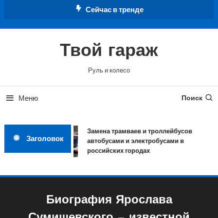
Перейти
Сейчас в тренде
к
содержимому
Твой гараж
Руль и колесо
Меню
Поиск
Замена трамваев и троллейбусов
Заголовок
автобусами и электробусами в
российских городах
Биография Ярослава