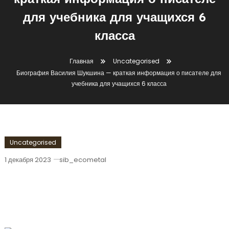
краткая информация о писателе
для учебника для учащихся 6
класса
Главная
Uncategorised
Биография Василия Шукшина — краткая информация о писателе для
учебника для учащихся 6 класса
Uncategorised
1 декабря 2023
sib_ecometal
Биография Василия Шукшина —
Краткая Информация О Писателе Для
Учебника Для Учащихся 6 Класса