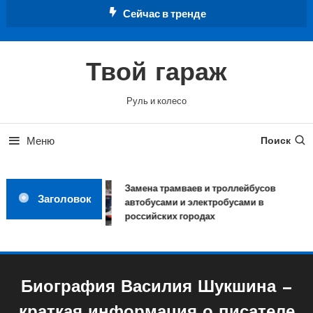
Перейти
Сейчас в тренде
к
содержимому
Твой гараж
Руль и колесо
Меню
Поиск
Замена трамваев и троллейбусов
Заголовок
автобусами и электробусами в
российских городах
Биография Василия Шукшина —