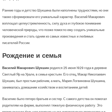
Ранние годы и детство Шукшина были наполнены трудностями, но они
также сформировали его уникальный характер. Василий Макарович
воплощал целеустремленность, силу духа и глубокое понимание
человеческой природы, что позже помогло ему создать уникальные
произведения и стать одним из самых известных и любимых
писателей России.
Рождение и семья
Василий Макарович Шукшин
родился 25 июня 1929 года в деревне
Светлый Яр на Урале, в семье крестьян. Его отец, Макар Николаевич
Шукшин, был простым рабочим, а мать, Мария Логвиновна Шукшина,
занималась домашним хозяйством и воспитанием детей.
Василию было пятеро братьев и сестер. С самого детства он помогал
родителям на ферме, выполнял тяжелую физическую работу. Это
время оказало большое влияние на его литературное творчество и в