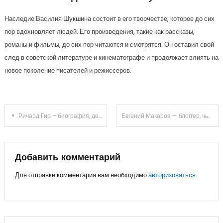
Наследие Василия Шукшина состоит в его творчестве, которое до сих
пор вдохновляет людей. Его произведения, такие как рассказы,
романы и фильмы, до сих пор читаются и смотрятся. Он оставил свой
след в советской литературе и кинематографе и продолжает влиять на
новое поколение писателей и режиссеров.
Навигация
Ричард Гир – биография, дети и личная жизнь популярного актера
Евгений Макаров — блоггер, чья биография наполнена достижениями и увлекательными интересами
по
записям
Добавить комментарий
Для отправки комментария вам необходимо
авторизоваться
.