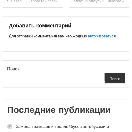
Навигация
Павел 1 — непростой правитель Российской империи, его биография, реформы и ключевые события правления
Талгат Нигматулин – неотразимый танцор, непревзойденный постановщик хореографии, великолепный актер и славный, положительный человек
по
записям
Добавить комментарий
Для отправки комментария вам необходимо
авторизоваться
.
Поиск
Поиск
Последние публикации
Замена трамваев и троллейбусов автобусами и