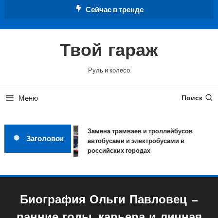
Перейти
Сейчас в тренде
к
содержимому
Твой гараж
Руль и колесо
Меню
Поиск
Замена трамваев и троллейбусов
Заголовок
автобусами и электробусами в
российских городах
Биография Ольги Павловец —