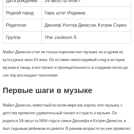
Дата рождения:
29 августа 1958 г.
Родной город:
Гари, штат Индиана
Родители:
Джозеф Уолтер Джексон, Кэтрин Скрюз
Группа:
The Jackson 5
Майкл Джексон стал не только королем поп-музыки, но и одним из
культурных икон XX века. Он оставил неизгладимый след в истории
музыки и танца, а его талант и проницательность в создании песен до
сих пор восхищают поколения.
Первые шаги в музыке
Майкл Джексон, известный во всем мире как король поп-музыки, с
детства проявлял удивительный талант и страсть к музыке. Он
родился 29 августа 1958 года в семье Джозефа и Кэтрин Джексон, и
был седьмым ребенком из девяти. В раннем возрасте он уже проявлял