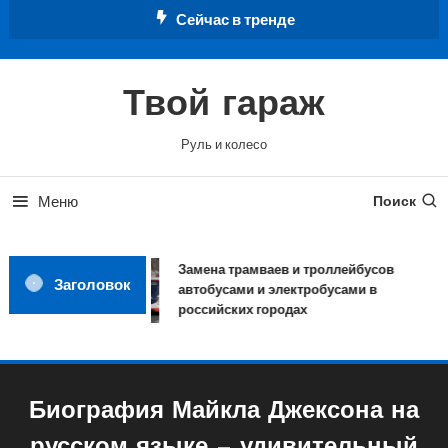
Перейти
Сейчас в тренде
к
содержимому
Твой гараж
Руль и колесо
Меню
Поиск
Замена трамваев и троллейбусов
Заголовок
автобусами и электробусами в
российских городах
Биография Майкла Джексона на