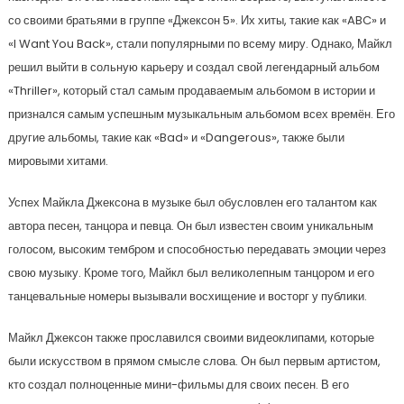
со своими братьями в группе «Джексон 5». Их хиты, такие как «ABC» и
«I Want You Back», стали популярными по всему миру. Однако, Майкл
решил выйти в сольную карьеру и создал свой легендарный альбом
«Thriller», который стал самым продаваемым альбомом в истории и
признался самым успешным музыкальным альбомом всех времён. Его
другие альбомы, такие как «Bad» и «Dangerous», также были
мировыми хитами.
Успех Майкла Джексона в музыке был обусловлен его талантом как
автора песен, танцора и певца. Он был известен своим уникальным
голосом, высоким тембром и способностью передавать эмоции через
свою музыку. Кроме того, Майкл был великолепным танцором и его
танцевальные номеры вызывали восхищение и восторг у публики.
Майкл Джексон также прославился своими видеоклипами, которые
были искусством в прямом смысле слова. Он был первым артистом,
кто создал полноценные мини-фильмы для своих песен. В его