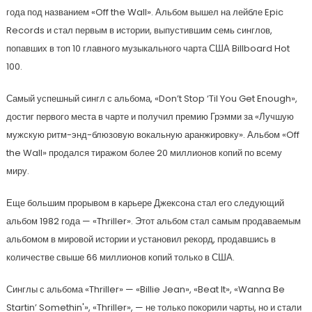
года под названием «Off the Wall». Альбом вышел на лейбле Epic
Records и стал первым в истории, выпустившим семь синглов,
попавших в топ 10 главного музыкального чарта США Billboard Hot
100.
Самый успешный сингл с альбома, «Don’t Stop ‘Til You Get Enough»,
достиг первого места в чарте и получил премию Грэмми за «Лучшую
мужскую ритм-энд-блюзовую вокальную аранжировку». Альбом «Off
the Wall» продался тиражом более 20 миллионов копий по всему
миру.
Еще большим прорывом в карьере Джексона стал его следующий
альбом 1982 года — «Thriller». Этот альбом стал самым продаваемым
альбомом в мировой истории и установил рекорд, продавшись в
количестве свыше 66 миллионов копий только в США.
Синглы с альбома «Thriller» — «Billie Jean», «Beat It», «Wanna Be
Startin’ Somethin'», «Thriller», — не только покорили чарты, но и стали