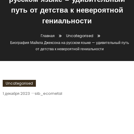
русском языке — удивительный
путь от детства к невероятной
гениальности
Главная
Uncategorised
Биография Майкла Джексона на русском языке — удивительный путь
от детства к невероятной гениальности
Uncategorised
1 декабря 2023
sib_ecometal
Биография Майкла Джексона На
Русском Языке — Удивительный Путь
От Детства К Невероятной
Гениальности