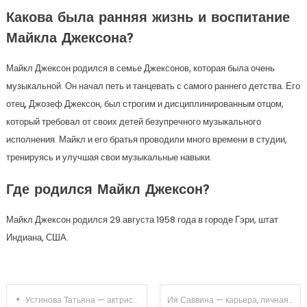
Какова была ранняя жизнь и воспитание
Майкла Джексона?
Майкл Джексон родился в семье Джексонов, которая была очень
музыкальной. Он начал петь и танцевать с самого раннего детства. Его
отец, Джозеф Джексон, был строгим и дисциплинированным отцом,
который требовал от своих детей безупречного музыкального
исполнения. Майкл и его братья проводили много времени в студии,
тренируясь и улучшая свои музыкальные навыки.
Где родился Майкл Джексон?
Майкл Джексон родился 29 августа 1958 года в городе Гэри, штат
Индиана, США.
Навигация
Устинова Татьяна — актриса, чья биография и личная жизнь поражают своими разнообразными оттенками и уникальными моментами
Ия Саввина — карьера, личная жизнь и значимые достижения в жизни