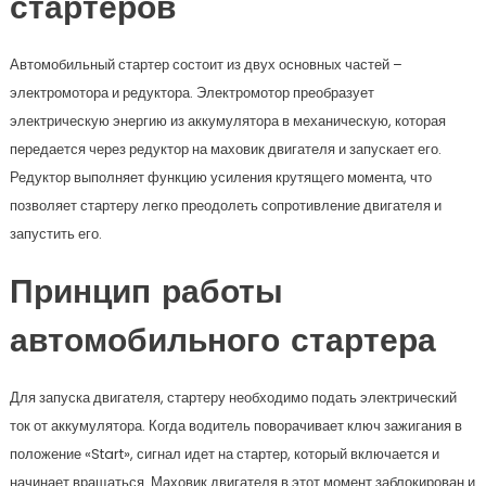
стартеров
Автомобильный стартер состоит из двух основных частей –
электромотора и редуктора. Электромотор преобразует
электрическую энергию из аккумулятора в механическую, которая
передается через редуктор на маховик двигателя и запускает его.
Редуктор выполняет функцию усиления крутящего момента, что
позволяет стартеру легко преодолеть сопротивление двигателя и
запустить его.
Принцип работы
автомобильного стартера
Для запуска двигателя, стартеру необходимо подать электрический
ток от аккумулятора. Когда водитель поворачивает ключ зажигания в
положение «Start», сигнал идет на стартер, который включается и
начинает вращаться. Маховик двигателя в этот момент заблокирован и