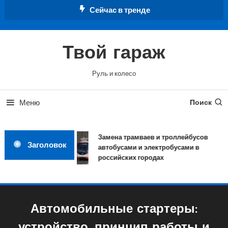
Перейти
Сейчас в тренде
к
содержимому
Твой гараж
Руль и колесо
Меню
Поиск
Замена трамваев и троллейбусов
Заголовок
автобусами и электробусами в
российских городах
Автомобильные стартеры: