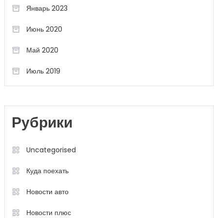
Январь 2023
Июнь 2020
Май 2020
Июль 2019
Рубрики
Uncategorised
Куда поехать
Новости авто
Новости плюс