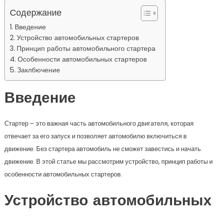
Содержание
Введение
Устройство автомобильных стартеров
Принцип работы автомобильного стартера
Особенности автомобильных стартеров
Заклбючение
Введение
Стартер – это важная часть автомобильного двигателя, которая
отвечает за его запуск и позволяет автомобилю включиться в
движение. Без стартера автомобиль не сможет завестись и начать
движение. В этой статье мы рассмотрим устройство, принцип работы и
особенности автомобильных стартеров.
Устройство автомобильных