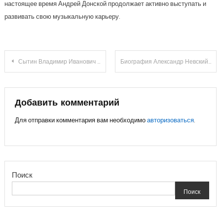
настоящее время Андрей Донской продолжает активно выступать и
развивать свою музыкальную карьеру.
Навигация
Сытин Владимир Иванович — выдающийся политолог, его биография, достижения и влияние на современную политическую сферу
Биография Александр Невский и его подвиги — история жизни великого князя, защитника Руси
по
записям
Добавить комментарий
Для отправки комментария вам необходимо
авторизоваться
.
Поиск
Поиск