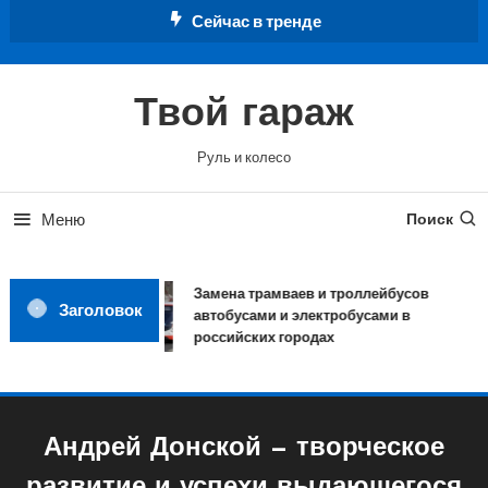
Перейти
Сейчас в тренде
к
содержимому
Твой гараж
Руль и колесо
Меню
Поиск
Замена трамваев и троллейбусов
Заголовок
автобусами и электробусами в
российских городах
Андрей Донской — творческое