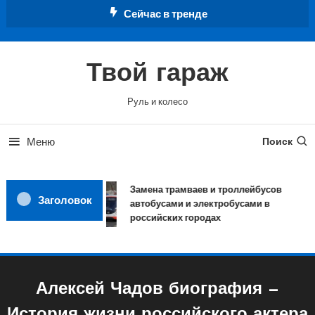
Перейти
Сейчас в тренде
к
содержимому
Твой гараж
Руль и колесо
Меню
Поиск
Замена трамваев и троллейбусов
Заголовок
автобусами и электробусами в
российских городах
Алексей Чадов биография —