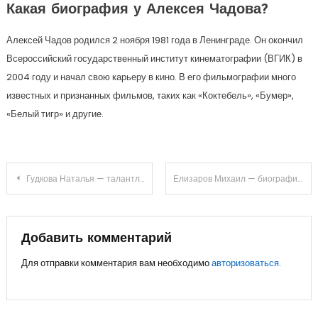
Какая биография у Алексея Чадова?
Алексей Чадов родился 2 ноября 1981 года в Ленинграде. Он окончил
Всероссийский государственный институт кинематографии (ВГИК) в
2004 году и начал свою карьеру в кино. В его фильмографии много
известных и признанных фильмов, таких как «Коктебель», «Бумер»,
«Белый тигр» и другие.
Навигация
Гудкова Наталья — талантливый художник — биография, знаменитые работы, удивительные факты из жизни
Елизаров Михаил — биография, детство, историческая роль и достижения
по
записям
Добавить комментарий
Для отправки комментария вам необходимо
авторизоваться
.