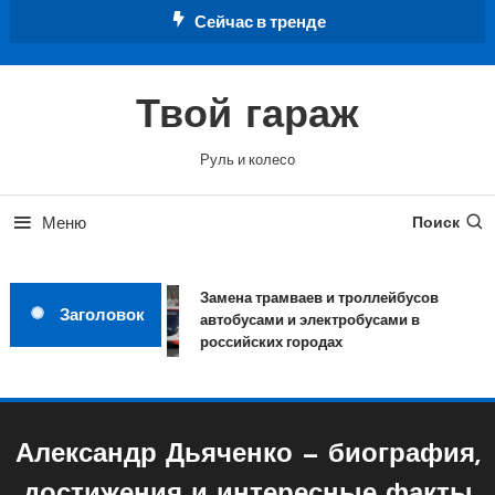
Перейти
Сейчас в тренде
к
содержимому
Твой гараж
Руль и колесо
Меню
Поиск
Замена трамваев и троллейбусов
Заголовок
автобусами и электробусами в
российских городах
Александр Дьяченко — биография,