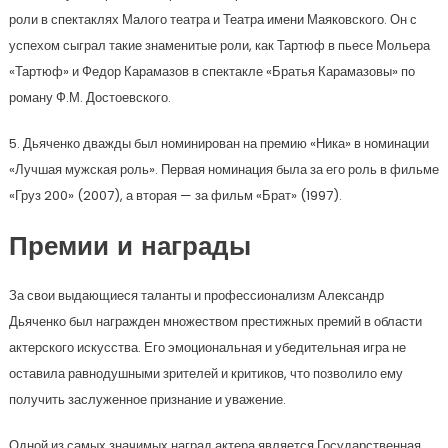
роли в спектаклях Малого театра и Театра имени Маяковского. Он с
успехом сыграл такие знаменитые роли, как Тартюф в пьесе Мольера
«Тартюф» и Федор Карамазов в спектакле «Братья Карамазовы» по
роману Ф.М. Достоевского.
5. Дьяченко дважды был номинирован на премию «Ника» в номинации
«Лучшая мужская роль». Первая номинация была за его роль в фильме
«Груз 200» (2007), а вторая — за фильм «Брат» (1997).
Премии и награды
За свои выдающиеся таланты и профессионализм Александр
Дьяченко был награжден множеством престижных премий в области
актерского искусства. Его эмоциональная и убедительная игра не
оставила равнодушными зрителей и критиков, что позволило ему
получить заслуженное признание и уважение.
Одной из самых значимых наград актера является Государственная