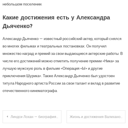
небольшом поселении.
Какие достижения есть у Александра
Дьяченко?
Александр Дьяченко — известный российский актер, который снялся
во многих фильмах и театральных постановках. Он получил
множество наград и премий за свои выдающиеся актерские работы. В
числе его достижений можно отметить получение премии «Ника» за
лучшую мужскую роль в фильме «Операция «Ы» и другие
приключения Шурика». Также Александр Дьяченко был удостоен
титула Народного артиста России за свои талант и вклад в развитие
отечественного кинематографа.
Навигация
Линдси Лохан — биография, карьера и скандалы звезды Голливуда
Жизнь и достижения Валиханова Чокана — биография, история, факты